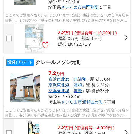
築17年 / 22.71㎡
埼玉県
さいたま市南区
別所
１丁目
ここまでご覧頂きありがとうございます♪当社は他社に負けない総合仲介店を
目指し、各沿線の各不動産会社様へ直接ご挨拶に行き最新の物件を頂きお客
様へ提供しております！最新の情報は...
7.2
万
円
(管理費等：10,000円 )
0万円
1ヶ月
敷金
礼金
1階 / 1K / 22.71㎡
クレールメゾン元町
賃貸 | アパート
7.2
万円
京浜東北線
「
北浦和
」駅 徒歩6分
京浜東北線
「
浦和
」駅 徒歩24分
京浜東北線
「
与野
」駅 徒歩25分
築12年 / 26.22㎡
埼玉県
さいたま市浦和区
元町
２丁目
ここまでご覧頂きありがとうございます♪当社は他社に負けない総合仲介店を
目指し、各沿線の各不動産会社様へ直接ご挨拶に行き最新の物件を頂きお客
様へ提供しております！最新の情報は...
7.2
万
円
(管理費等：4,000円 )
0.5ヶ月
1ヶ月
敷金
礼金