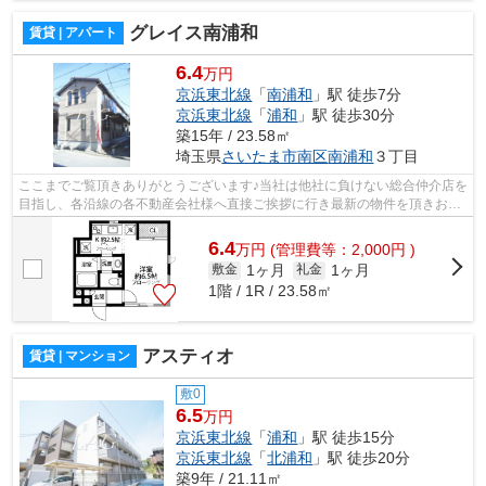
グレイス南浦和
賃貸 | アパート
6.4
万円
京浜東北線
「
南浦和
」駅 徒歩7分
京浜東北線
「
浦和
」駅 徒歩30分
築15年 / 23.58㎡
埼玉県
さいたま市南区
南浦和
３丁目
ここまでご覧頂きありがとうございます♪当社は他社に負けない総合仲介店を
目指し、各沿線の各不動産会社様へ直接ご挨拶に行き最新の物件を頂きお客
様へ提供しております！最新の情報は...
6.4
万
円
(管理費等：2,000円 )
1ヶ月
1ヶ月
敷金
礼金
1階 / 1R / 23.58㎡
アスティオ
賃貸 | マンション
敷0
6.5
万円
京浜東北線
「
浦和
」駅 徒歩15分
京浜東北線
「
北浦和
」駅 徒歩20分
築9年 / 21.11㎡