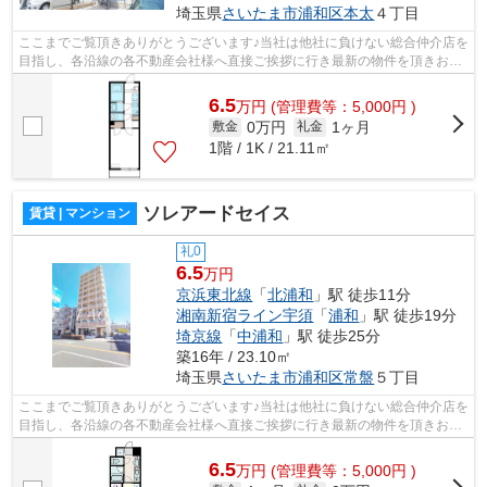
埼玉県
さいたま市浦和区
本太
４丁目
ここまでご覧頂きありがとうございます♪当社は他社に負けない総合仲介店を
目指し、各沿線の各不動産会社様へ直接ご挨拶に行き最新の物件を頂きお客
様へ提供しております！最新の情報は...
6.5
万
円
(管理費等：5,000円 )
0万円
1ヶ月
敷金
礼金
1階 / 1K / 21.11㎡
ソレアードセイス
賃貸 | マンション
礼0
6.5
万円
京浜東北線
「
北浦和
」駅 徒歩11分
湘南新宿ライン宇須
「
浦和
」駅 徒歩19分
埼京線
「
中浦和
」駅 徒歩25分
築16年 / 23.10㎡
埼玉県
さいたま市浦和区
常盤
５丁目
ここまでご覧頂きありがとうございます♪当社は他社に負けない総合仲介店を
目指し、各沿線の各不動産会社様へ直接ご挨拶に行き最新の物件を頂きお客
様へ提供しております！最新の情報は...
6.5
万
円
(管理費等：5,000円 )