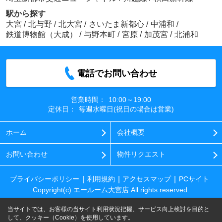
駅から探す
大宮
/
北与野
/
北大宮
/
さいたま新都心
/
中浦和
/
鉄道博物館（大成）
/
与野本町
/
宮原
/
加茂宮
/
北浦和
電話でお問い合わせ
営業時間：
10:00～19:00
定休日：
毎週水曜日(祝日の場合は営業)
ホーム
会社概要
お問い合わせ
物件リクエスト
プライバシーポリシー
利用規約
アクセスマップ
PCサイト
Copyright(c) エールーム大宮店 All rights reserved.
当サイトでは、お客様の当サイト利用状況把握、サービス向上検討を目的と
して、クッキー（Cookie）を使用しています。