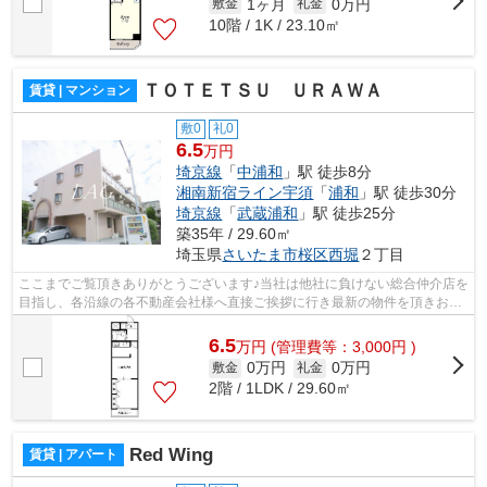
1ヶ月
0万円
敷金
礼金
10階 / 1K / 23.10㎡
ＴＯＴＥＴＳＵ ＵＲＡＷＡ
賃貸 | マンション
敷0
礼0
6.5
万円
埼京線
「
中浦和
」駅 徒歩8分
湘南新宿ライン宇須
「
浦和
」駅 徒歩30分
埼京線
「
武蔵浦和
」駅 徒歩25分
築35年 / 29.60㎡
埼玉県
さいたま市桜区
西堀
２丁目
ここまでご覧頂きありがとうございます♪当社は他社に負けない総合仲介店を
目指し、各沿線の各不動産会社様へ直接ご挨拶に行き最新の物件を頂きお客
様へ提供しております！最新の情報は...
6.5
万
円
(管理費等：3,000円 )
0万円
0万円
敷金
礼金
2階 / 1LDK / 29.60㎡
Red Wing
賃貸 | アパート