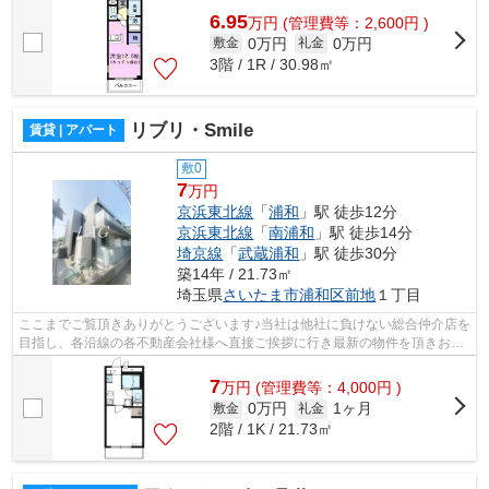
6.95
万
円
(管理費等：2,600円 )
0万円
0万円
敷金
礼金
3階 / 1R / 30.98㎡
リブリ・Smile
賃貸 | アパート
敷0
7
万円
京浜東北線
「
浦和
」駅 徒歩12分
京浜東北線
「
南浦和
」駅 徒歩14分
埼京線
「
武蔵浦和
」駅 徒歩30分
築14年 / 21.73㎡
埼玉県
さいたま市浦和区
前地
１丁目
ここまでご覧頂きありがとうございます♪当社は他社に負けない総合仲介店を
目指し、各沿線の各不動産会社様へ直接ご挨拶に行き最新の物件を頂きお客
様へ提供しております！最新の情報は...
7
万
円
(管理費等：4,000円 )
0万円
1ヶ月
敷金
礼金
2階 / 1K / 21.73㎡