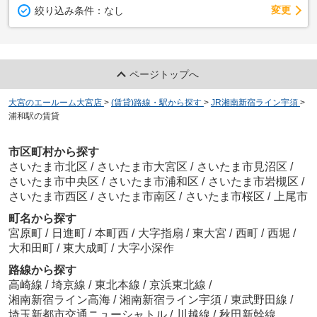
変更
絞り込み条件：
なし
ページトップへ
大宮のエールーム大宮店
>
(賃貸)路線・駅から探す
>
JR湘南新宿ライン宇須
>
浦和駅の賃貸
市区町村から探す
さいたま市北区
/
さいたま市大宮区
/
さいたま市見沼区
/
さいたま市中央区
/
さいたま市浦和区
/
さいたま市岩槻区
/
さいたま市西区
/
さいたま市南区
/
さいたま市桜区
/
上尾市
町名から探す
宮原町
/
日進町
/
本町西
/
大字指扇
/
東大宮
/
西町
/
西堀
/
大和田町
/
東大成町
/
大字小深作
路線から探す
高崎線
/
埼京線
/
東北本線
/
京浜東北線
/
湘南新宿ライン高海
/
湘南新宿ライン宇須
/
東武野田線
/
埼玉新都市交通ニューシャトル
/
川越線
/
秋田新幹線