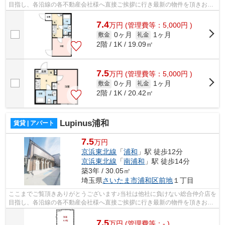
目指し、各沿線の各不動産会社様へ直接ご挨拶に行き最新の物件を頂きお客
様へ提供しております！最新の情報は...
7.4
万
円
(管理費等：5,000円 )
0ヶ月
1ヶ月
敷金
礼金
2階 / 1K / 19.09㎡
7.5
万
円
(管理費等：5,000円 )
0ヶ月
1ヶ月
敷金
礼金
2階 / 1K / 20.42㎡
Lupinus浦和
賃貸 | アパート
7.5
万円
京浜東北線
「
浦和
」駅 徒歩12分
京浜東北線
「
南浦和
」駅 徒歩14分
築3年 / 30.05㎡
埼玉県
さいたま市浦和区
前地
１丁目
ここまでご覧頂きありがとうございます♪当社は他社に負けない総合仲介店を
目指し、各沿線の各不動産会社様へ直接ご挨拶に行き最新の物件を頂きお客
様へ提供しております！最新の情報は...
7.5
万
円
(管理費等：- )