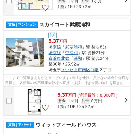
1ヶ月
1ヶ月
敷金
礼金
1階 / 1K / 23.72㎡
スカイコート武蔵浦和
賃貸 | マンション
礼0
5.37
万円
埼京線
「
武蔵浦和
」駅 徒歩8分
埼京線
「
中浦和
」駅 徒歩21分
京浜東北線
「
浦和
」駅 徒歩24分
築36年 / 25.92㎡
埼玉県
さいたま市南区
白幡
２丁目
ここまでご覧頂きありがとうございます♪当社は他社に負けない総合仲介店を
目指し、各沿線の各不動産会社様へ直接ご挨拶に行き最新の物件を頂きお客
様へ提供しております！最新の情報は...
5.37
万
円
(管理費等：8,300円 )
1ヶ月
0万円
敷金
礼金
1階 / 1DK / 25.92㎡
ウィットフィールドハウス
賃貸 | アパート