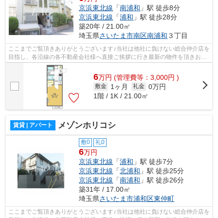
京浜東北線
「
南浦和
」駅 徒歩8分
京浜東北線
「
浦和
」駅 徒歩28分
築20年 / 21.00㎡
埼玉県
さいたま市南区
南浦和
３丁目
ここまでご覧頂きありがとうございます♪当社は他社に負けない総合仲介店を
目指し、各沿線の各不動産会社様へ直接ご挨拶に行き最新の物件を頂きお客
様へ提供しております！最新の情報は...
6
万
円
(管理費等：3,000円 )
1ヶ月
0万円
敷金
礼金
1階 / 1K / 21.00㎡
メゾンホリコシ
賃貸 | アパート
敷0
礼0
6
万円
京浜東北線
「
浦和
」駅 徒歩7分
京浜東北線
「
北浦和
」駅 徒歩25分
京浜東北線
「
南浦和
」駅 徒歩26分
築31年 / 17.00㎡
埼玉県
さいたま市浦和区
東仲町
ここまでご覧頂きありがとうございます♪当社は他社に負けない総合仲介店を