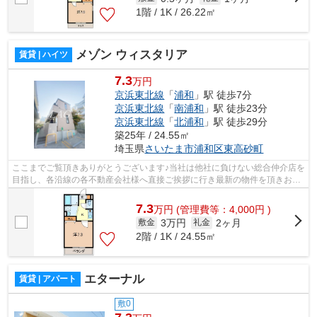
1階 / 1K / 26.22㎡
メゾン ウィスタリア
賃貸 | ハイツ
7.3
万円
京浜東北線
「
浦和
」駅 徒歩7分
京浜東北線
「
南浦和
」駅 徒歩23分
京浜東北線
「
北浦和
」駅 徒歩29分
築25年 / 24.55㎡
埼玉県
さいたま市浦和区
東高砂町
ここまでご覧頂きありがとうございます♪当社は他社に負けない総合仲介店を
目指し、各沿線の各不動産会社様へ直接ご挨拶に行き最新の物件を頂きお客
様へ提供しております！最新の情報は...
7.3
万
円
(管理費等：4,000円 )
3万円
2ヶ月
敷金
礼金
2階 / 1K / 24.55㎡
エターナル
賃貸 | アパート
敷0