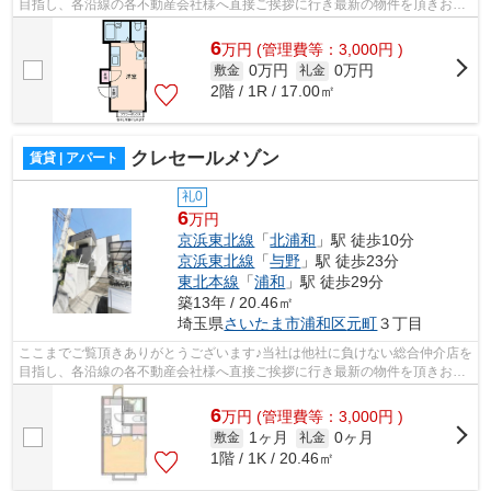
目指し、各沿線の各不動産会社様へ直接ご挨拶に行き最新の物件を頂きお客
様へ提供しております！最新の情報は...
6
万
円
(管理費等：3,000円 )
0万円
0万円
敷金
礼金
2階 / 1R / 17.00㎡
クレセールメゾン
賃貸 | アパート
礼0
6
万円
京浜東北線
「
北浦和
」駅 徒歩10分
京浜東北線
「
与野
」駅 徒歩23分
東北本線
「
浦和
」駅 徒歩29分
築13年 / 20.46㎡
埼玉県
さいたま市浦和区
元町
３丁目
ここまでご覧頂きありがとうございます♪当社は他社に負けない総合仲介店を
目指し、各沿線の各不動産会社様へ直接ご挨拶に行き最新の物件を頂きお客
様へ提供しております！最新の情報は...
6
万
円
(管理費等：3,000円 )
1ヶ月
0ヶ月
敷金
礼金
1階 / 1K / 20.46㎡