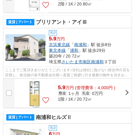
2階 / 1K / 20.80㎡
ブリリアント・アイⅢ
賃貸 | アパート
礼0
5.9
万円
京浜東北線
「
南浦和
」駅 徒歩8分
東北本線
「
浦和
」駅 徒歩29分
築20年 / 20.72㎡
埼玉県
さいたま市南区
南浦和
３丁目
ここまでご覧頂きありがとうございます♪当社は他社に負けない総合仲介店を
目指し、各沿線の各不動産会社様へ直接ご挨拶に行き最新の物件を頂きお客
様へ提供しております！最新の情報は...
5.9
万
円
(管理費等：4,000円 )
1ヶ月
0万円
敷金
礼金
1階 / 1K / 20.72㎡
南浦和ヒルズⅡ
賃貸 | アパート
礼0
6
万円