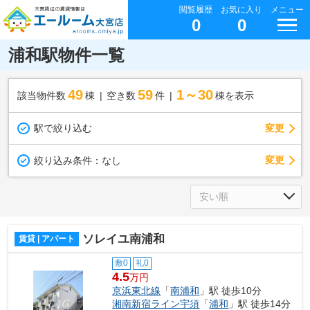
閲覧履歴
お気に入り
メニュー
0
0
浦和駅物件一覧
49
59
1～30
該当物件数
棟
空き数
件
棟を表示
駅で絞り込む
変更
変更
絞り込み条件：
なし
ソレイユ南浦和
賃貸 | アパート
敷0
礼0
4.5
万円
京浜東北線
「
南浦和
」駅 徒歩10分
湘南新宿ライン宇須
「
浦和
」駅 徒歩14分