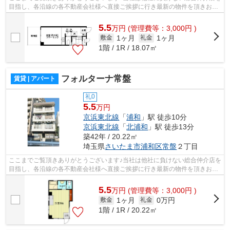
目指し、各沿線の各不動産会社様へ直接ご挨拶に行き最新の物件を頂きお客
様へ提供しております！最新の情報は...
5.5
万
円
(管理費等：3,000円 )
1ヶ月
1ヶ月
敷金
礼金
1階 / 1R / 18.07㎡
フォルターナ常盤
賃貸 | アパート
礼0
5.5
万円
京浜東北線
「
浦和
」駅 徒歩10分
京浜東北線
「
北浦和
」駅 徒歩13分
築42年 / 20.22㎡
埼玉県
さいたま市浦和区
常盤
２丁目
ここまでご覧頂きありがとうございます♪当社は他社に負けない総合仲介店を
目指し、各沿線の各不動産会社様へ直接ご挨拶に行き最新の物件を頂きお客
様へ提供しております！最新の情報は...
5.5
万
円
(管理費等：3,000円 )
1ヶ月
0万円
敷金
礼金
1階 / 1R / 20.22㎡