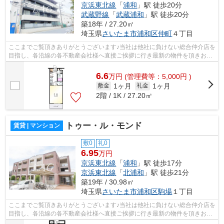
京浜東北線
「
浦和
」駅 徒歩20分
武蔵野線
「
武蔵浦和
」駅 徒歩20分
築18年 / 27.20㎡
埼玉県
さいたま市浦和区
仲町
４丁目
ここまでご覧頂きありがとうございます♪当社は他社に負けない総合仲介店を
目指し、各沿線の各不動産会社様へ直接ご挨拶に行き最新の物件を頂きお客
様へ提供しております！最新の情報は...
6.6
万
円
(管理費等：5,000円 )
1ヶ月
1ヶ月
敷金
礼金
2階 / 1K / 27.20㎡
トゥー・ル・モンド
賃貸 | マンション
敷0
礼0
6.95
万円
京浜東北線
「
浦和
」駅 徒歩17分
京浜東北線
「
北浦和
」駅 徒歩21分
築19年 / 30.98㎡
埼玉県
さいたま市浦和区
駒場
１丁目
ここまでご覧頂きありがとうございます♪当社は他社に負けない総合仲介店を
目指し、各沿線の各不動産会社様へ直接ご挨拶に行き最新の物件を頂きお客
様へ提供しております！最新の情報は...