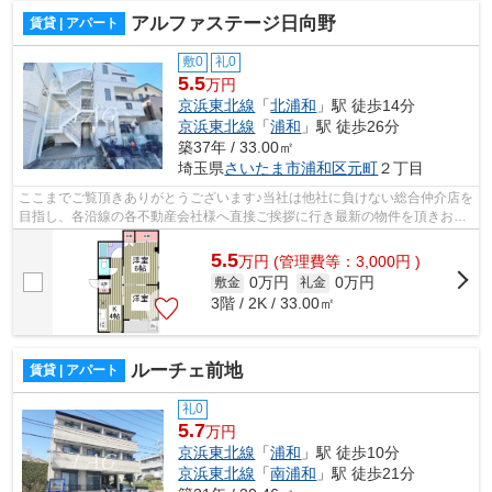
アルファステージ日向野
賃貸 | アパート
敷0
礼0
5.5
万円
京浜東北線
「
北浦和
」駅 徒歩14分
京浜東北線
「
浦和
」駅 徒歩26分
築37年 / 33.00㎡
埼玉県
さいたま市浦和区
元町
２丁目
ここまでご覧頂きありがとうございます♪当社は他社に負けない総合仲介店を
目指し、各沿線の各不動産会社様へ直接ご挨拶に行き最新の物件を頂きお客
様へ提供しております！最新の情報は...
5.5
万
円
(管理費等：3,000円 )
0万円
0万円
敷金
礼金
3階 / 2K / 33.00㎡
ルーチェ前地
賃貸 | アパート
礼0
5.7
万円
京浜東北線
「
浦和
」駅 徒歩10分
京浜東北線
「
南浦和
」駅 徒歩21分