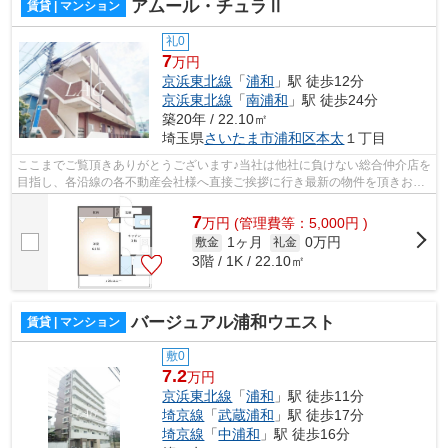
アムール・チュラⅡ
賃貸 | マンション
礼0
7
万円
京浜東北線
「
浦和
」駅 徒歩12分
京浜東北線
「
南浦和
」駅 徒歩24分
築20年 / 22.10㎡
埼玉県
さいたま市浦和区
本太
１丁目
ここまでご覧頂きありがとうございます♪当社は他社に負けない総合仲介店を
目指し、各沿線の各不動産会社様へ直接ご挨拶に行き最新の物件を頂きお客
様へ提供しております！最新の情報は...
7
万
円
(管理費等：5,000円 )
1ヶ月
0万円
敷金
礼金
3階 / 1K / 22.10㎡
バージュアル浦和ウエスト
賃貸 | マンション
敷0
7.2
万円
京浜東北線
「
浦和
」駅 徒歩11分
埼京線
「
武蔵浦和
」駅 徒歩17分
埼京線
「
中浦和
」駅 徒歩16分