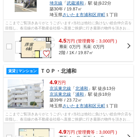
埼京線
「
武蔵浦和
」駅 徒歩22分
築30年 / 19.87㎡
埼玉県
さいたま市浦和区
岸町
１丁目
ここまでご覧頂きありがとうございます♪当社は他社に負けない総合仲介店を
目指し、各沿線の各不動産会社様へ直接ご挨拶に行き最新の物件を頂きお客
様へ提供しております！最新の情報は...
4.5
万
円
(管理費等：3,000円 )
0万円
0万円
敷金
礼金
2階 / 1K / 19.87㎡
ＴＯＰ・北浦和
賃貸 | マンション
4.9
万円
京浜東北線
「
北浦和
」駅 徒歩13分
京浜東北線
「
浦和
」駅 徒歩18分
築39年 / 23.72㎡
埼玉県
さいたま市浦和区
元町
１丁目
ここまでご覧頂きありがとうございます♪当社は他社に負けない総合仲介店を
目指し、各沿線の各不動産会社様へ直接ご挨拶に行き最新の物件を頂きお客
様へ提供しております！最新の情報は...
4.9
万
円
(管理費等：3,000円 )