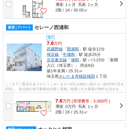
1ヶ月
1ヶ月
敷金
礼金
2階 / 1K / 30.05㎡
セレーノ西浦和
賃貸 | アパート
敷0
7.6
万円
武蔵野線
「
西浦和
」駅 徒歩12分
埼京線
「
中浦和
」駅 徒歩25分
京浜東北線
「
浦和
」駅 バス23分 「新開
入口（埼玉県）」 停歩8分
築1年未満 / 25.31㎡
埼玉県
さいたま市桜区
桜田
１丁目
ここまでご覧頂きありがとうございます♪当社は他社に負けない総合仲介店を
目指し、各沿線の各不動産会社様へ直接ご挨拶に行き最新の物件を頂きお客
様へ提供しております！最新の情報は...
7.6
万
円
(管理費等：3,000円 )
0万円
1ヶ月
敷金
礼金
2階 / 1K / 25.31㎡