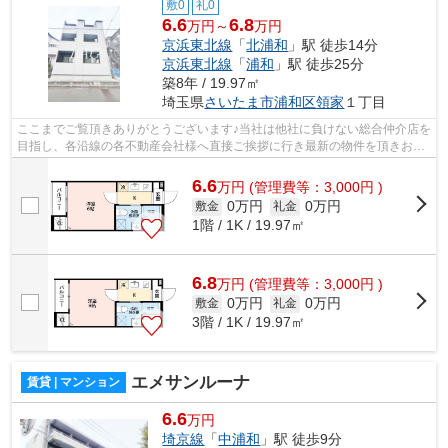
敷0
礼0
6.6
6.8
万円～
万円
京浜東北線
「
北浦和
」駅 徒歩14分
京浜東北線
「
浦和
」駅 徒歩25分
築8年 / 19.97㎡
埼玉県
さいたま市浦和区
領家
１丁目
ここまでご覧頂きありがとうございます♪当社は他社に負けない総合仲介店を
目指し、各沿線の各不動産会社様へ直接ご挨拶に行き最新の物件を頂きお客
様へ提供しております！最新の情報は...
6.6
万
円
(管理費等：3,000円 )
0万円
0万円
敷金
礼金
1階 / 1K / 19.97㎡
6.8
万
円
(管理費等：3,000円 )
0万円
0万円
敷金
礼金
3階 / 1K / 19.97㎡
エメサンルーナ
賃貸 | マンション
6.6
万円
埼京線
「
中浦和
」駅 徒歩9分