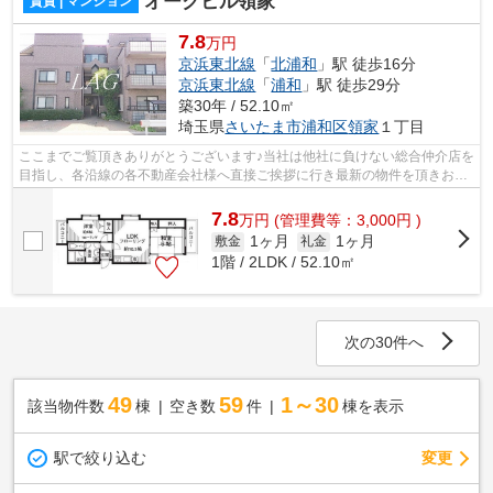
オークヒル領家
賃貸 | マンション
7.8
万円
京浜東北線
「
北浦和
」駅 徒歩16分
京浜東北線
「
浦和
」駅 徒歩29分
築30年 / 52.10㎡
埼玉県
さいたま市浦和区
領家
１丁目
ここまでご覧頂きありがとうございます♪当社は他社に負けない総合仲介店を
目指し、各沿線の各不動産会社様へ直接ご挨拶に行き最新の物件を頂きお客
様へ提供しております！最新の情報は...
7.8
万
円
(管理費等：3,000円 )
1ヶ月
1ヶ月
敷金
礼金
1階 / 2LDK / 52.10㎡
次の30件へ
49
59
1～30
該当物件数
棟
空き数
件
棟を表示
駅で絞り込む
変更