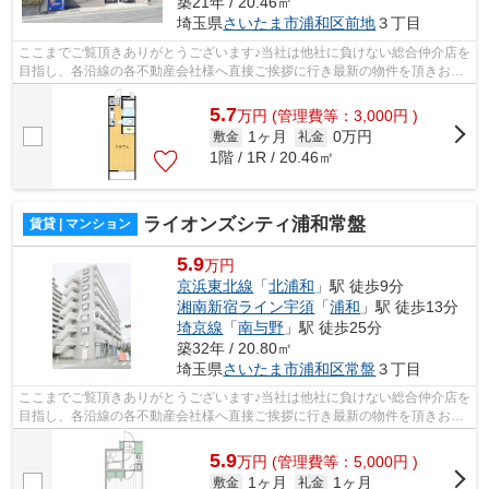
築21年 / 20.46㎡
埼玉県
さいたま市浦和区
前地
３丁目
ここまでご覧頂きありがとうございます♪当社は他社に負けない総合仲介店を
目指し、各沿線の各不動産会社様へ直接ご挨拶に行き最新の物件を頂きお客
様へ提供しております！最新の情報は...
5.7
万
円
(管理費等：3,000円 )
1ヶ月
0万円
敷金
礼金
1階 / 1R / 20.46㎡
ライオンズシティ浦和常盤
賃貸 | マンション
5.9
万円
京浜東北線
「
北浦和
」駅 徒歩9分
湘南新宿ライン宇須
「
浦和
」駅 徒歩13分
埼京線
「
南与野
」駅 徒歩25分
築32年 / 20.80㎡
埼玉県
さいたま市浦和区
常盤
３丁目
ここまでご覧頂きありがとうございます♪当社は他社に負けない総合仲介店を
目指し、各沿線の各不動産会社様へ直接ご挨拶に行き最新の物件を頂きお客
様へ提供しております！最新の情報は...
5.9
万
円
(管理費等：5,000円 )
1ヶ月
1ヶ月
敷金
礼金