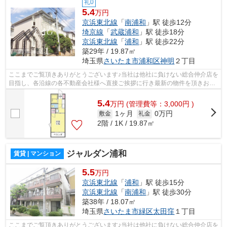
礼0
5.4
万円
京浜東北線
「
南浦和
」駅 徒歩12分
埼京線
「
武蔵浦和
」駅 徒歩18分
京浜東北線
「
浦和
」駅 徒歩22分
築29年 / 19.87㎡
埼玉県
さいたま市浦和区
神明
２丁目
ここまでご覧頂きありがとうございます♪当社は他社に負けない総合仲介店を
目指し、各沿線の各不動産会社様へ直接ご挨拶に行き最新の物件を頂きお客
様へ提供しております！最新の情報は...
5.4
万
円
(管理費等：3,000円 )
1ヶ月
0万円
敷金
礼金
2階 / 1K / 19.87㎡
ジャルダン浦和
賃貸 | マンション
5.5
万円
京浜東北線
「
浦和
」駅 徒歩15分
京浜東北線
「
南浦和
」駅 徒歩30分
築38年 / 18.07㎡
埼玉県
さいたま市緑区
太田窪
１丁目
ここまでご覧頂きありがとうございます♪当社は他社に負けない総合仲介店を