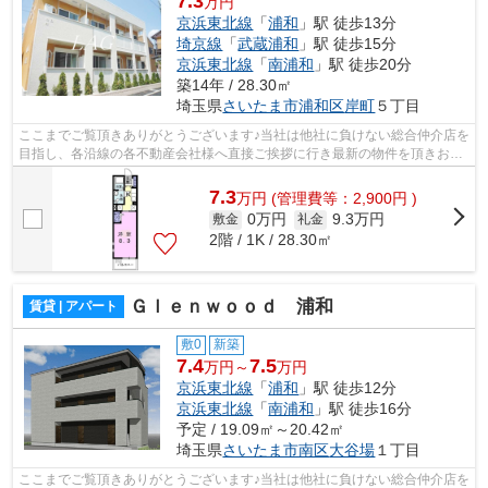
7.3
万円
京浜東北線
「
浦和
」駅 徒歩13分
埼京線
「
武蔵浦和
」駅 徒歩15分
京浜東北線
「
南浦和
」駅 徒歩20分
築14年 / 28.30㎡
埼玉県
さいたま市浦和区
岸町
５丁目
ここまでご覧頂きありがとうございます♪当社は他社に負けない総合仲介店を
目指し、各沿線の各不動産会社様へ直接ご挨拶に行き最新の物件を頂きお客
様へ提供しております！最新の情報は...
7.3
万
円
(管理費等：2,900円 )
0万円
9.3万円
敷金
礼金
2階 / 1K / 28.30㎡
Ｇｌｅｎｗｏｏｄ 浦和
賃貸 | アパート
敷0
新築
7.4
7.5
万円～
万円
京浜東北線
「
浦和
」駅 徒歩12分
京浜東北線
「
南浦和
」駅 徒歩16分
予定 / 19.09㎡～20.42㎡
埼玉県
さいたま市南区
大谷場
１丁目
ここまでご覧頂きありがとうございます♪当社は他社に負けない総合仲介店を