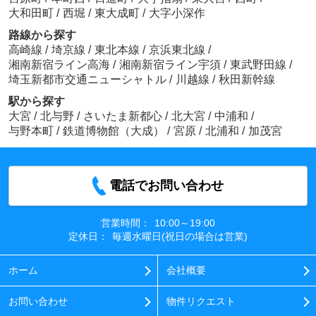
大和田町
/
西堀
/
東大成町
/
大字小深作
路線から探す
高崎線
/
埼京線
/
東北本線
/
京浜東北線
/
湘南新宿ライン高海
/
湘南新宿ライン宇須
/
東武野田線
/
埼玉新都市交通ニューシャトル
/
川越線
/
秋田新幹線
駅から探す
大宮
/
北与野
/
さいたま新都心
/
北大宮
/
中浦和
/
与野本町
/
鉄道博物館（大成）
/
宮原
/
北浦和
/
加茂宮
電話でお問い合わせ
営業時間：
10:00～19:00
定休日：
毎週水曜日(祝日の場合は営業)
ホーム
会社概要
お問い合わせ
物件リクエスト