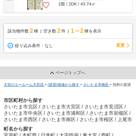
1階 / 2DK / 43.74㎡
2
2
1～2
該当物件数
棟
空き数
件
棟を表示
変更
絞り込み条件：
なし
ページトップへ
大宮のエールーム大宮店
>
(賃貸)地域から探す
>
さいたま市南区
>
別所の賃貸
市区町村から探す
さいたま市北区
/
さいたま市大宮区
/
さいたま市見沼区
/
さいたま市中央区
/
さいたま市浦和区
/
さいたま市岩槻区
/
さいたま市西区
/
さいたま市南区
/
さいたま市桜区
/
上尾市
町名から探す
宮原町
/
本町西
/
日進町
/
大字指扇
/
東大宮
/
西町
/