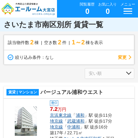
閲覧履歴
お気に入り
メニュー
0
0
さいたま市南区別所 賃貸一覧
2
2
1～2
該当物件数
棟
空き数
件
棟を表示
変更
絞り込み条件：
なし
バージュアル浦和ウエスト
賃貸 | マンション
敷0
7.2
万円
京浜東北線
「
浦和
」駅 徒歩11分
埼京線
「
武蔵浦和
」駅 徒歩17分
埼京線
「
中浦和
」駅 徒歩16分
築17年 / 22.71㎡