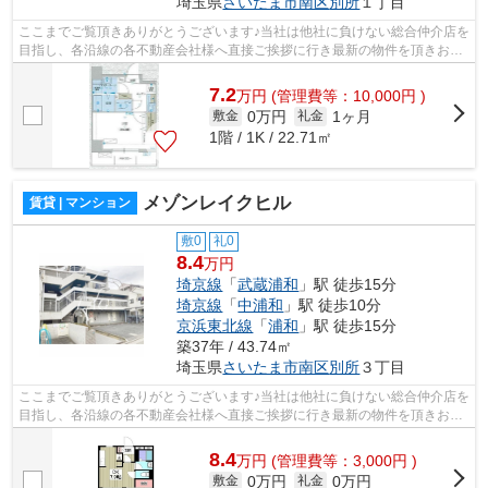
埼玉県
さいたま市南区
別所
１丁目
ここまでご覧頂きありがとうございます♪当社は他社に負けない総合仲介店を
目指し、各沿線の各不動産会社様へ直接ご挨拶に行き最新の物件を頂きお客
様へ提供しております！最新の情報は...
7.2
万
円
(管理費等：10,000円 )
0万円
1ヶ月
敷金
礼金
1階 / 1K / 22.71㎡
メゾンレイクヒル
賃貸 | マンション
敷0
礼0
8.4
万円
埼京線
「
武蔵浦和
」駅 徒歩15分
埼京線
「
中浦和
」駅 徒歩10分
京浜東北線
「
浦和
」駅 徒歩15分
築37年 / 43.74㎡
埼玉県
さいたま市南区
別所
３丁目
ここまでご覧頂きありがとうございます♪当社は他社に負けない総合仲介店を
目指し、各沿線の各不動産会社様へ直接ご挨拶に行き最新の物件を頂きお客
様へ提供しております！最新の情報は...
8.4
万
円
(管理費等：3,000円 )
0万円
0万円
敷金
礼金