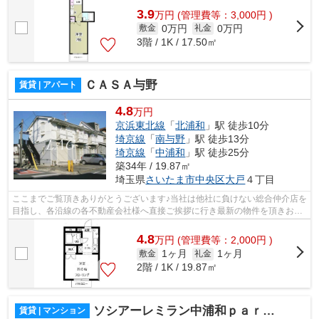
3.9
万
円
(管理費等：3,000円 )
0万円
0万円
敷金
礼金
3階 / 1K / 17.50㎡
ＣＡＳＡ与野
賃貸 | アパート
4.8
万円
京浜東北線
「
北浦和
」駅 徒歩10分
埼京線
「
南与野
」駅 徒歩13分
埼京線
「
中浦和
」駅 徒歩25分
築34年 / 19.87㎡
埼玉県
さいたま市中央区
大戸
４丁目
ここまでご覧頂きありがとうございます♪当社は他社に負けない総合仲介店を
目指し、各沿線の各不動産会社様へ直接ご挨拶に行き最新の物件を頂きお客
様へ提供しております！最新の情報は...
4.8
万
円
(管理費等：2,000円 )
1ヶ月
1ヶ月
敷金
礼金
2階 / 1K / 19.87㎡
ソシアーレミラン中浦和ｐａｒｔ１
賃貸 | マンション