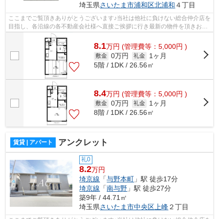
埼玉県
さいたま市浦和区
北浦和
４丁目
ここまでご覧頂きありがとうございます♪当社は他社に負けない総合仲介店を
目指し、各沿線の各不動産会社様へ直接ご挨拶に行き最新の物件を頂きお客
様へ提供しております！最新の情報は...
8.1
万
円
(管理費等：5,000円 )
0万円
1ヶ月
敷金
礼金
5階 / 1DK / 26.56㎡
8.4
万
円
(管理費等：5,000円 )
0万円
1ヶ月
敷金
礼金
8階 / 1DK / 26.56㎡
アンクレット
賃貸 | アパート
礼0
8.2
万円
埼京線
「
与野本町
」駅 徒歩17分
埼京線
「
南与野
」駅 徒歩27分
築9年 / 44.71㎡
埼玉県
さいたま市中央区
上峰
２丁目