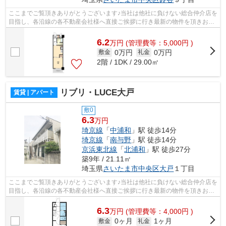
ここまでご覧頂きありがとうございます♪当社は他社に負けない総合仲介店を
目指し、各沿線の各不動産会社様へ直接ご挨拶に行き最新の物件を頂きお客
様へ提供しております！最新の情報は...
6.2
万
円
(管理費等：5,000円 )
0万円
0万円
敷金
礼金
2階 / 1DK / 29.00㎡
リブリ・LUCE大戸
賃貸 | アパート
敷0
6.3
万円
埼京線
「
中浦和
」駅 徒歩14分
埼京線
「
南与野
」駅 徒歩14分
京浜東北線
「
北浦和
」駅 徒歩27分
築9年 / 21.11㎡
埼玉県
さいたま市中央区
大戸
１丁目
ここまでご覧頂きありがとうございます♪当社は他社に負けない総合仲介店を
目指し、各沿線の各不動産会社様へ直接ご挨拶に行き最新の物件を頂きお客
様へ提供しております！最新の情報は...
6.3
万
円
(管理費等：4,000円 )
0ヶ月
1ヶ月
敷金
礼金