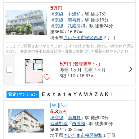
5
万円
埼京線
「
中浦和
」駅 徒歩7分
埼京線
「
南与野
」駅 徒歩19分
埼京線
「
武蔵浦和
」駅 徒歩24分
築36年 / 16.67㎡
埼玉県
さいたま市桜区
西堀
２丁目
ここまでご覧頂きありがとうございます♪当社は他社に負けない総合仲介店を
目指し、各沿線の各不動産会社様へ直接ご挨拶に行き最新の物件を頂きお客
様へ提供しております！最新の情報は...
5
万
円
(管理費等：- )
1ヶ月
1ヶ月
敷金
礼金
3階 / 1R / 16.67㎡
ＥｓｔａｔｅＹＡＭＡＺＡＫＩ
賃貸 | マンション
敷0
礼0
5.3
万円
埼京線
「
南与野
」駅 徒歩20分
武蔵野線
「
西浦和
」駅 徒歩30分
築38年 / 39.15㎡
埼玉県
さいたま市桜区
栄和
１丁目