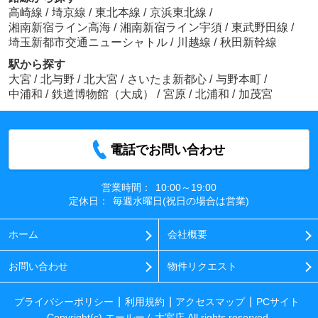
高崎線
/
埼京線
/
東北本線
/
京浜東北線
/
湘南新宿ライン高海
/
湘南新宿ライン宇須
/
東武野田線
/
埼玉新都市交通ニューシャトル
/
川越線
/
秋田新幹線
駅から探す
大宮
/
北与野
/
北大宮
/
さいたま新都心
/
与野本町
/
中浦和
/
鉄道博物館（大成）
/
宮原
/
北浦和
/
加茂宮
電話でお問い合わせ
営業時間：
10:00～19:00
定休日：
毎週水曜日(祝日の場合は営業)
ホーム
会社概要
お問い合わせ
物件リクエスト
プライバシーポリシー
利用規約
アクセスマップ
PCサイト
Copyright(c) エールーム大宮店 All rights reserved.