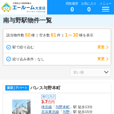
閲覧履歴
お気に入り
メニュー
0
0
南与野駅物件一覧
50
61
1～30
該当物件数
棟
空き数
件
棟を表示
駅で絞り込む
変更
変更
絞り込み条件：
なし
パレス与野本町
賃貸 | アパート
敷0
礼0
3.7
万円
埼京線
「
与野本町
」駅 徒歩13分
京浜東北線
「
与野
」駅 徒歩15分