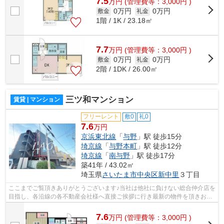
7.5
万
円
(管理費等：3,000円 )
0万円
0万円
敷金
礼金
1階 / 1K / 23.18㎡
7.7
万
円
(管理費等：3,000円 )
0万円
0万円
敷金
礼金
2階 / 1DK / 26.00㎡
三ツ和マンション
賃貸 | マンション
フリーレント
敷0
礼0
7.6
万円
京浜東北線
「
与野
」駅 徒歩15分
埼京線
「
与野本町
」駅 徒歩12分
埼京線
「
南与野
」駅 徒歩17分
築41年 / 43.02㎡
埼玉県
さいたま市中央区
新中里
３丁目
ここまでご覧頂きありがとうございます♪当社は他社に負けない総合仲介店を
目指し、各沿線の各不動産会社様へ直接ご挨拶に行き最新の物件を頂きお客
様へ提供しております！最新の情報は...
7.6
万
円
(管理費等：3,000円 )