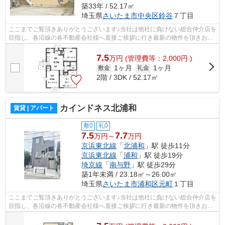
築33年 / 52.17㎡
埼玉県
さいたま市中央区
鈴谷
７丁目
ここまでご覧頂きありがとうございます♪当社は他社に負けない総合仲介店を
目指し、各沿線の各不動産会社様へ直接ご挨拶に行き最新の物件を頂きお客
様へ提供しております！最新の情報は...
7.5
万
円
(管理費等：2,000円 )
1ヶ月
1ヶ月
敷金
礼金
2階 / 3DK / 52.17㎡
カインドネス北浦和
賃貸 | アパート
敷0
礼0
7.5
7.7
万円～
万円
京浜東北線
「
北浦和
」駅 徒歩11分
京浜東北線
「
浦和
」駅 徒歩19分
埼京線
「
南与野
」駅 徒歩29分
築1年未満 / 23.18㎡～26.00㎡
埼玉県
さいたま市浦和区
元町
１丁目
ここまでご覧頂きありがとうございます♪当社は他社に負けない総合仲介店を
目指し、各沿線の各不動産会社様へ直接ご挨拶に行き最新の物件を頂きお客
様へ提供しております！最新の情報は...