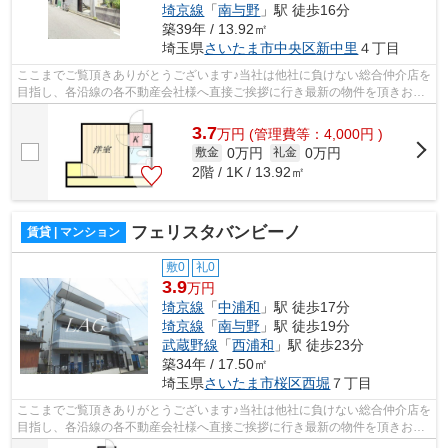
埼京線
「
南与野
」駅 徒歩16分
築39年 / 13.92㎡
埼玉県
さいたま市中央区
新中里
４丁目
ここまでご覧頂きありがとうございます♪当社は他社に負けない総合仲介店を
目指し、各沿線の各不動産会社様へ直接ご挨拶に行き最新の物件を頂きお客
様へ提供しております！最新の情報は...
3.7
万
円
(管理費等：4,000円 )
0万円
0万円
敷金
礼金
2階 / 1K / 13.92㎡
フェリスタバンビーノ
賃貸 | マンション
敷0
礼0
3.9
万円
埼京線
「
中浦和
」駅 徒歩17分
埼京線
「
南与野
」駅 徒歩19分
武蔵野線
「
西浦和
」駅 徒歩23分
築34年 / 17.50㎡
埼玉県
さいたま市桜区
西堀
７丁目
ここまでご覧頂きありがとうございます♪当社は他社に負けない総合仲介店を
目指し、各沿線の各不動産会社様へ直接ご挨拶に行き最新の物件を頂きお客
様へ提供しております！最新の情報は...