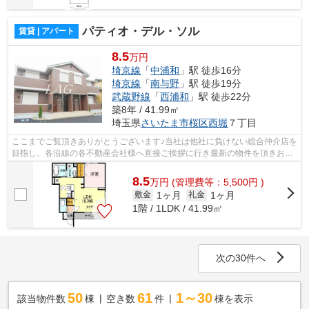
パティオ・デル・ソル
賃貸 | アパート
8.5
万円
埼京線
「
中浦和
」駅 徒歩16分
埼京線
「
南与野
」駅 徒歩19分
武蔵野線
「
西浦和
」駅 徒歩22分
築8年 / 41.99㎡
埼玉県
さいたま市桜区
西堀
７丁目
ここまでご覧頂きありがとうございます♪当社は他社に負けない総合仲介店を
目指し、各沿線の各不動産会社様へ直接ご挨拶に行き最新の物件を頂きお客
様へ提供しております！最新の情報は...
8.5
万
円
(管理費等：5,500円 )
1ヶ月
1ヶ月
敷金
礼金
1階 / 1LDK / 41.99㎡
次の30件へ
50
61
1～30
該当物件数
棟
空き数
件
棟を表示