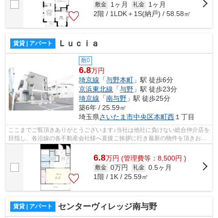
1ヶ月
1ヶ月
敷金
礼金
2階 / 1LDK＋1S(納戸) / 58.58㎡
Ｌｕｃｉａ
賃貸 | アパート
敷0
6.8
万円
埼京線
「
与野本町
」駅 徒歩6分
京浜東北線
「
与野
」駅 徒歩23分
埼京線
「
南与野
」駅 徒歩25分
築6年 / 25.59㎡
埼玉県
さいたま市中央区
本町西
１丁目
ここまでご覧頂きありがとうございます♪当社は他社に負けない総合仲介店を
目指し、各沿線の各不動産会社様へ直接ご挨拶に行き最新の物件を頂きお客
様へ提供しております！最新の情報は...
6.8
万
円
(管理費等：8,500円 )
0万円
0.5ヶ月
敷金
礼金
1階 / 1K / 25.59㎡
センターヴィレッジ南与野
賃貸 | アパート