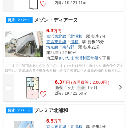
2階 / 1K / 21.11㎡
メゾン・ディアーヌ
賃貸 | アパート
6.3
万円
京浜東北線
「
北浦和
」駅 徒歩7分
京浜東北線
「
浦和
」駅 徒歩23分
埼京線
「
南与野
」駅 徒歩21分
築24年 / 22.50㎡
埼玉県
さいたま市浦和区
常盤
９丁目
ここまでご覧頂きありがとうございます♪当社は他社に負けない総合仲介店を
目指し、各沿線の各不動産会社様へ直接ご挨拶に行き最新の物件を頂きお客
様へ提供しております！最新の情報は...
6.3
万
円
(管理費等：2,000円 )
1ヶ月
1ヶ月
敷金
礼金
2階 / 1K / 22.50㎡
プレミア北浦和
賃貸 | アパート
6.5
万円
京浜東北線
「
北浦和
」駅 徒歩4分