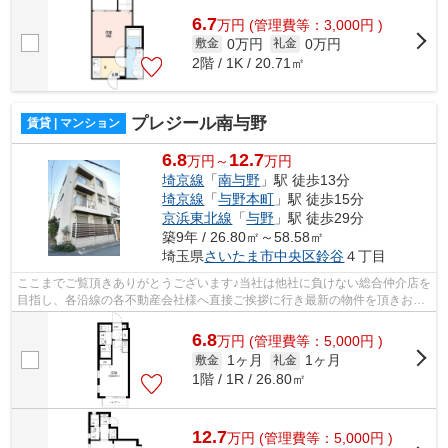
様へ提供しております！最新の情報は...
6.7
万
円
(管理費等：3,000円 )
0万円
0万円
敷金
礼金
2階 / 1K / 20.71㎡
プレジール南与野
賃貸 | マンション
6.8
12.7
万円～
万円
埼京線
「
南与野
」駅 徒歩13分
埼京線
「
与野本町
」駅 徒歩15分
京浜東北線
「
与野
」駅 徒歩29分
築9年 / 26.80㎡～58.58㎡
埼玉県
さいたま市中央区
鈴谷
４丁目
ここまでご覧頂きありがとうございます♪当社は他社に負けない総合仲介店を
目指し、各沿線の各不動産会社様へ直接ご挨拶に行き最新の物件を頂きお客
様へ提供しております！最新の情報は...
6.8
万
円
(管理費等：5,000円 )
1ヶ月
1ヶ月
敷金
礼金
1階 / 1R / 26.80㎡
12.7
万
円
(管理費等：5,000円 )