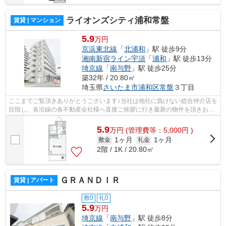
ライオンズシティ浦和常盤
賃貸 | マンション
5.9
万円
京浜東北線
「
北浦和
」駅 徒歩9分
湘南新宿ライン宇須
「
浦和
」駅 徒歩13分
埼京線
「
南与野
」駅 徒歩25分
築32年 / 20.80㎡
埼玉県
さいたま市浦和区
常盤
３丁目
ここまでご覧頂きありがとうございます♪当社は他社に負けない総合仲介店を
目指し、各沿線の各不動産会社様へ直接ご挨拶に行き最新の物件を頂きお客
様へ提供しております！最新の情報は...
5.9
万
円
(管理費等：5,000円 )
1ヶ月
1ヶ月
敷金
礼金
2階 / 1K / 20.80㎡
ＧＲＡＮＤＩＲ
賃貸 | アパート
敷0
礼0
5.9
万円
埼京線
「
南与野
」駅 徒歩8分