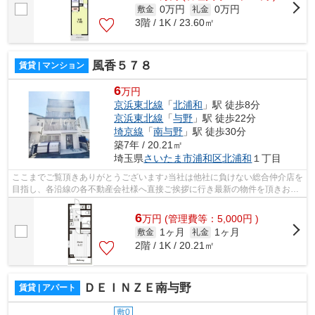
0万円
0万円
敷金
礼金
3階 / 1K / 23.60㎡
風香５７８
賃貸 | マンション
6
万円
京浜東北線
「
北浦和
」駅 徒歩8分
京浜東北線
「
与野
」駅 徒歩22分
埼京線
「
南与野
」駅 徒歩30分
築7年 / 20.21㎡
埼玉県
さいたま市浦和区
北浦和
１丁目
ここまでご覧頂きありがとうございます♪当社は他社に負けない総合仲介店を
目指し、各沿線の各不動産会社様へ直接ご挨拶に行き最新の物件を頂きお客
様へ提供しております！最新の情報は...
6
万
円
(管理費等：5,000円 )
1ヶ月
1ヶ月
敷金
礼金
2階 / 1K / 20.21㎡
ＤＥＩＮＺＥ南与野
賃貸 | アパート
敷0