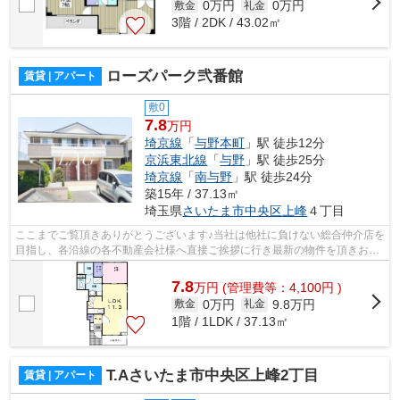
0万円
0万円
敷金
礼金
3階 / 2DK / 43.02㎡
ローズパーク弐番館
賃貸 | アパート
敷0
7.8
万円
埼京線
「
与野本町
」駅 徒歩12分
京浜東北線
「
与野
」駅 徒歩25分
埼京線
「
南与野
」駅 徒歩24分
築15年 / 37.13㎡
埼玉県
さいたま市中央区
上峰
４丁目
ここまでご覧頂きありがとうございます♪当社は他社に負けない総合仲介店を
目指し、各沿線の各不動産会社様へ直接ご挨拶に行き最新の物件を頂きお客
様へ提供しております！最新の情報は...
7.8
万
円
(管理費等：4,100円 )
0万円
9.8万円
敷金
礼金
1階 / 1LDK / 37.13㎡
T.Aさいたま市中央区上峰2丁目
賃貸 | アパート