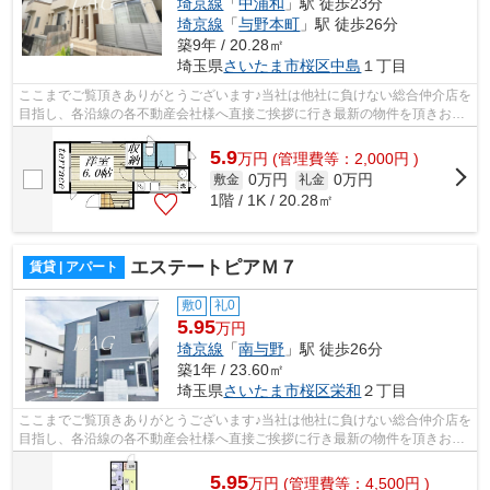
埼京線
「
中浦和
」駅 徒歩23分
埼京線
「
与野本町
」駅 徒歩26分
築9年 / 20.28㎡
埼玉県
さいたま市桜区
中島
１丁目
ここまでご覧頂きありがとうございます♪当社は他社に負けない総合仲介店を
目指し、各沿線の各不動産会社様へ直接ご挨拶に行き最新の物件を頂きお客
様へ提供しております！最新の情報は...
5.9
万
円
(管理費等：2,000円 )
0万円
0万円
敷金
礼金
1階 / 1K / 20.28㎡
エステートピアＭ７
賃貸 | アパート
敷0
礼0
5.95
万円
埼京線
「
南与野
」駅 徒歩26分
築1年 / 23.60㎡
埼玉県
さいたま市桜区
栄和
２丁目
ここまでご覧頂きありがとうございます♪当社は他社に負けない総合仲介店を
目指し、各沿線の各不動産会社様へ直接ご挨拶に行き最新の物件を頂きお客
様へ提供しております！最新の情報は...
5.95
万
円
(管理費等：4,500円 )