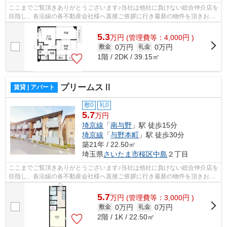
ここまでご覧頂きありがとうございます♪当社は他社に負けない総合仲介店を
目指し、各沿線の各不動産会社様へ直接ご挨拶に行き最新の物件を頂きお客
様へ提供しております！最新の情報は...
5.3
万
円
(管理費等：4,000円 )
0万円
0万円
敷金
礼金
1階 / 2DK / 39.15㎡
プリームスⅡ
賃貸 | アパート
敷0
礼0
5.7
万円
埼京線
「
南与野
」駅 徒歩15分
埼京線
「
与野本町
」駅 徒歩30分
築21年 / 22.50㎡
埼玉県
さいたま市桜区
中島
２丁目
ここまでご覧頂きありがとうございます♪当社は他社に負けない総合仲介店を
目指し、各沿線の各不動産会社様へ直接ご挨拶に行き最新の物件を頂きお客
様へ提供しております！最新の情報は...
5.7
万
円
(管理費等：3,000円 )
0万円
0万円
敷金
礼金
2階 / 1K / 22.50㎡