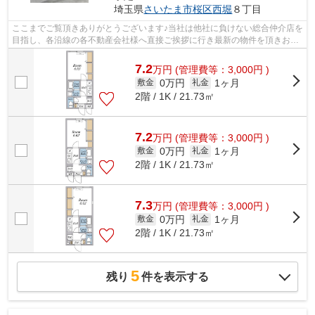
埼玉県
さいたま市桜区
西堀
８丁目
ここまでご覧頂きありがとうございます♪当社は他社に負けない総合仲介店を
目指し、各沿線の各不動産会社様へ直接ご挨拶に行き最新の物件を頂きお客
様へ提供しております！最新の情報は...
7.2
万
円
(管理費等：3,000円 )
0万円
1ヶ月
敷金
礼金
2階 / 1K / 21.73㎡
7.2
万
円
(管理費等：3,000円 )
0万円
1ヶ月
敷金
礼金
2階 / 1K / 21.73㎡
7.3
万
円
(管理費等：3,000円 )
0万円
1ヶ月
敷金
礼金
2階 / 1K / 21.73㎡
5
残り
件を表示する