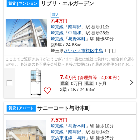
リブリ・エルガーデン
賃貸 | マンション
敷0
7.4
万円
埼京線
「
南与野
」駅 徒歩11分
埼京線
「
中浦和
」駅 徒歩28分
埼京線
「
与野本町
」駅 徒歩30分
築9年 / 24.63㎡
埼玉県
さいたま市桜区
中島
１丁目
ここまでご覧頂きありがとうございます♪当社は他社に負けない総合仲介店を
目指し、各沿線の各不動産会社様へ直接ご挨拶に行き最新の物件を頂きお客
様へ提供しております！最新の情報は...
7.4
万
円
(管理費等：4,000円 )
0万円
1ヶ月
敷金
礼金
3階 / 1K / 24.63㎡
サニーコート与野本町
賃貸 | アパート
7.5
万円
埼京線
「
与野本町
」駅 徒歩10分
埼京線
「
南与野
」駅 徒歩14分
京浜東北線
「
与野
」駅 徒歩25分