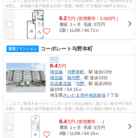
ここまでご覧頂きありがとうございます♪当社は他社に負けない総合仲介店を
目指し、各沿線の各不動産会社様へ直接ご挨拶に行き最新の物件を頂きお客
様へ提供しております！最新の情報は...
8.2
万
円
(管理費等：3,000円 )
1ヶ月
0万円
敷金
礼金
1階 / 1LDK / 44.71㎡
コーポレート与野本町
賃貸 | マンション
礼0
8.4
万円
埼京線
「
与野本町
」駅 徒歩13分
埼京線
「
南与野
」駅 徒歩13分
京浜東北線
「
与野
」駅 徒歩28分
築33年 / 54.15㎡
埼玉県
さいたま市中央区
鈴谷
７丁目
ここまでご覧頂きありがとうございます♪当社は他社に負けない総合仲介店を
目指し、各沿線の各不動産会社様へ直接ご挨拶に行き最新の物件を頂きお客
様へ提供しております！最新の情報は...
8.4
万
円
(管理費等：- )
1ヶ月
0万円
敷金
礼金
4階 / 1LDK / 54.15㎡