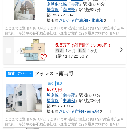
京浜東北線
「
与野
」駅 徒歩18分
埼京線
「
南与野
」駅 徒歩27分
築7年 / 22.50㎡
埼玉県
さいたま市浦和区
北浦和
３丁目
ここまでご覧頂きありがとうございます♪当社は他社に負けない総合仲介店を
目指し、各沿線の各不動産会社様へ直接ご挨拶に行き最新の物件を頂きお客
様へ提供しております！最新の情報は...
6.5
万
円
(管理費等：3,000円 )
1ヶ月
1ヶ月
敷金
礼金
1階 / 1R / 22.50㎡
フォレスト南与野
賃貸 | アパート
敷0
礼0
6.7
万円
埼京線
「
南与野
」駅 徒歩11分
埼京線
「
中浦和
」駅 徒歩20分
築9年 / 20.71㎡
埼玉県
さいたま市桜区
南元宿
２丁目
ここまでご覧頂きありがとうございます♪当社は他社に負けない総合仲介店を
目指し、各沿線の各不動産会社様へ直接ご挨拶に行き最新の物件を頂きお客