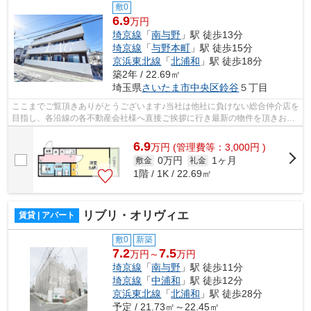
敷0
6.9
万円
埼京線
「
南与野
」駅 徒歩13分
埼京線
「
与野本町
」駅 徒歩15分
京浜東北線
「
北浦和
」駅 徒歩18分
築2年 / 22.69㎡
埼玉県
さいたま市中央区
鈴谷
５丁目
ここまでご覧頂きありがとうございます♪当社は他社に負けない総合仲介店を
目指し、各沿線の各不動産会社様へ直接ご挨拶に行き最新の物件を頂きお客
様へ提供しております！最新の情報は...
6.9
万
円
(管理費等：3,000円 )
0万円
1ヶ月
敷金
礼金
1階 / 1K / 22.69㎡
リブリ・オリヴィエ
賃貸 | アパート
敷0
新築
7.2
7.5
万円～
万円
埼京線
「
南与野
」駅 徒歩11分
埼京線
「
中浦和
」駅 徒歩12分
京浜東北線
「
北浦和
」駅 徒歩28分
予定 / 21.73㎡～22.45㎡