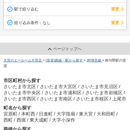
駅で絞り込む
変更
変更
絞り込み条件：
なし
ページトップへ
大宮のエールーム大宮店
>
(賃貸)路線・駅から探す
>
JR埼京線
>
南与野駅の賃
貸
市区町村から探す
さいたま市北区
/
さいたま市大宮区
/
さいたま市見沼区
/
さいたま市中央区
/
さいたま市浦和区
/
さいたま市岩槻区
/
さいたま市西区
/
さいたま市南区
/
さいたま市桜区
/
上尾市
町名から探す
宮原町
/
本町西
/
日進町
/
大字指扇
/
東大宮
/
大和田町
/
西町
/
西堀
/
東大成町
/
大字小深作
路線から探す