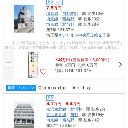
敷0
礼0
7.8
万円
埼京線
「
与野本町
」駅 徒歩13分
埼京線
「
南与野
」駅 徒歩23分
埼京線
「
北与野
」駅 徒歩28分
築7年 / 31.37㎡
埼玉県
さいたま市中央区
上峰
２丁目
ここまでご覧頂きありがとうございます♪当社は他社に負けない総合仲介店を
目指し、各沿線の各不動産会社様へ直接ご挨拶に行き最新の物件を頂きお客
様へ提供しております！最新の情報は...
7.8
万
円
(管理費等：3,000円 )
0万円
0万円
敷金
礼金
1階 / 1LDK / 31.37㎡
Ｃｏｍｏｄｏ Ｖｉｔａ
賃貸 | マンション
敷0
8.1
8.4
万円～
万円
京浜東北線
「
北浦和
」駅 徒歩2分
京浜東北線
「
与野
」駅 徒歩19分
埼京線
「
南与野
」駅 徒歩23分
築22年 / 26.56㎡