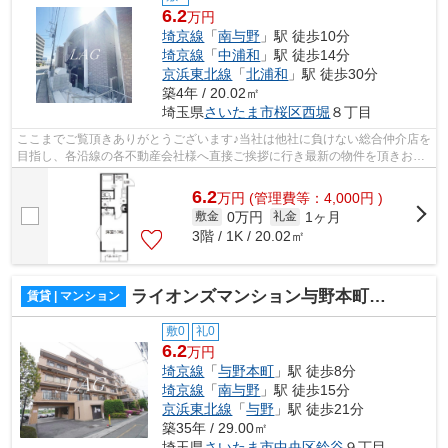
6.2
万円
埼京線
「
南与野
」駅 徒歩10分
埼京線
「
中浦和
」駅 徒歩14分
京浜東北線
「
北浦和
」駅 徒歩30分
築4年 / 20.02㎡
埼玉県
さいたま市桜区
西堀
８丁目
ここまでご覧頂きありがとうございます♪当社は他社に負けない総合仲介店を
目指し、各沿線の各不動産会社様へ直接ご挨拶に行き最新の物件を頂きお客
様へ提供しております！最新の情報は...
6.2
万
円
(管理費等：4,000円 )
0万円
1ヶ月
敷金
礼金
3階 / 1K / 20.02㎡
ライオンズマンション与野本町第５
賃貸 | マンション
敷0
礼0
6.2
万円
埼京線
「
与野本町
」駅 徒歩8分
埼京線
「
南与野
」駅 徒歩15分
京浜東北線
「
与野
」駅 徒歩21分
築35年 / 29.00㎡
埼玉県
さいたま市中央区
鈴谷
９丁目