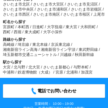
さいたま市北区
/
さいたま市大宮区
/
さいたま市見沼区
/
さいたま市中央区
/
さいたま市浦和区
/
さいたま市岩槻区
/
さいたま市西区
/
さいたま市南区
/
さいたま市桜区
/
上尾市
町名から探す
宮原町
/
本町西
/
日進町
/
大字指扇
/
東大宮
/
大和田町
/
西町
/
西堀
/
東大成町
/
大字小深作
路線から探す
高崎線
/
埼京線
/
東北本線
/
京浜東北線
/
湘南新宿ライン高海
/
湘南新宿ライン宇須
/
東武野田線
/
埼玉新都市交通ニューシャトル
/
川越線
/
秋田新幹線
駅から探す
大宮
/
北与野
/
北大宮
/
さいたま新都心
/
与野本町
/
中浦和
/
鉄道博物館（大成）
/
宮原
/
北浦和
/
加茂宮
電話でお問い合わせ
営業時間：
10:00～19:00