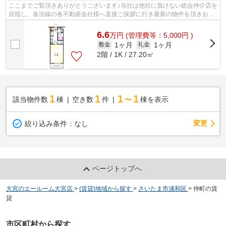
ここまでご覧頂きありがとうございます♪当社は他社に負けない総合仲介店を
目指し、各沿線の各不動産会社様へ直接ご挨拶に行き最新の物件を頂きお客
様へ提供しております！最新の情報は...
6.6
万
円
(管理費等：5,000円 )
1ヶ月
1ヶ月
敷金
礼金
2階 / 1K / 27.20㎡
1
1
1～1
該当物件数
棟
空き数
件
棟を表示
変更
絞り込み条件：
なし
ページトップへ
大宮のエールーム大宮店
>
(賃貸)地域から探す
>
さいたま市浦和区
>
仲町の賃
貸
市区町村から探す