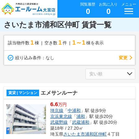
閲覧履歴
お気に入り
メニュー
0
0
さいたま市浦和区仲町 賃貸一覧
1
1
1～1
該当物件数
棟
空き数
件
棟を表示
変更
絞り込み条件：
なし
エメサンルーナ
賃貸 | マンション
6.6
万円
埼京線
「
中浦和
」駅 徒歩9分
京浜東北線
「
浦和
」駅 徒歩20分
武蔵野線
「
武蔵浦和
」駅 徒歩20分
築18年 / 27.20㎡
埼玉県
さいたま市浦和区
仲町
４丁目