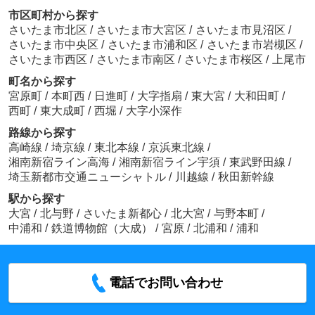
市区町村から探す
さいたま市北区
/
さいたま市大宮区
/
さいたま市見沼区
/
さいたま市中央区
/
さいたま市浦和区
/
さいたま市岩槻区
/
さいたま市西区
/
さいたま市南区
/
さいたま市桜区
/
上尾市
町名から探す
宮原町
/
本町西
/
日進町
/
大字指扇
/
東大宮
/
大和田町
/
西町
/
東大成町
/
西堀
/
大字小深作
路線から探す
高崎線
/
埼京線
/
東北本線
/
京浜東北線
/
湘南新宿ライン高海
/
湘南新宿ライン宇須
/
東武野田線
/
埼玉新都市交通ニューシャトル
/
川越線
/
秋田新幹線
駅から探す
大宮
/
北与野
/
さいたま新都心
/
北大宮
/
与野本町
/
中浦和
/
鉄道博物館（大成）
/
宮原
/
北浦和
/
浦和
電話でお問い合わせ