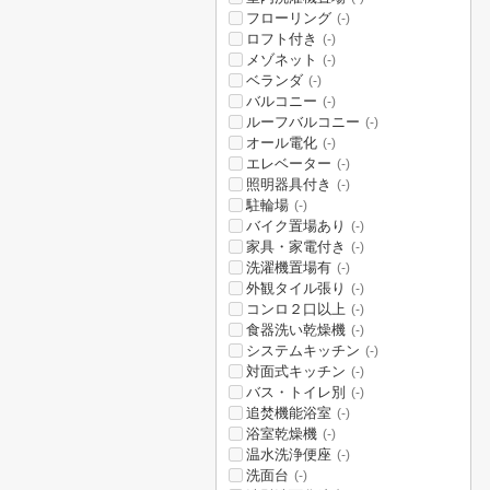
フローリング
(-)
ロフト付き
(-)
メゾネット
(-)
ベランダ
(-)
バルコニー
(-)
ルーフバルコニー
(-)
オール電化
(-)
エレベーター
(-)
照明器具付き
(-)
駐輪場
(-)
バイク置場あり
(-)
家具・家電付き
(-)
洗濯機置場有
(-)
外観タイル張り
(-)
コンロ２口以上
(-)
食器洗い乾燥機
(-)
システムキッチン
(-)
対面式キッチン
(-)
バス・トイレ別
(-)
追焚機能浴室
(-)
浴室乾燥機
(-)
温水洗浄便座
(-)
洗面台
(-)