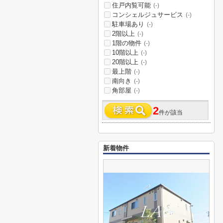
住戸内覧可能
(-)
コンシェルジュサービス
(-)
駐車場あり
(-)
2階以上
(-)
1階の物件
(-)
10階以上
(-)
20階以上
(-)
最上階
(-)
南向き
(-)
角部屋
(-)
2
件が該当
新着物件