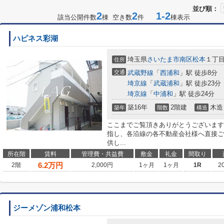
並び順：
2
2
1-2
該当公開件数
棟 空き数
件
棟表示
ハピネス彩湖
埼玉県
さいたま市南区
松本
１丁
住所
交通
武蔵野線
「
西浦和
」駅 徒歩8分
埼京線
「
武蔵浦和
」駅 徒歩23分
埼京線
「
中浦和
」駅 徒歩24分
築16年
2階建
木造
築年
階数
構造
ここまでご覧頂きありがとうございます
指し、各沿線の各不動産会社様へ直接ご
供し...
所在階
賃料
管理費・共益費
敷金
礼金
間取り
6.2
万円
2階
2,000円
1ヶ月
1ヶ月
1R
2
ジーメゾン浦和松本