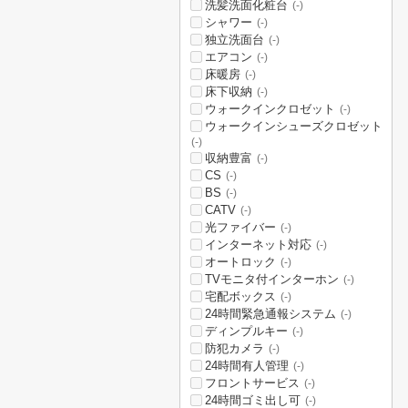
洗髪洗面化粧台
(-)
シャワー
(-)
独立洗面台
(-)
エアコン
(-)
床暖房
(-)
床下収納
(-)
ウォークインクロゼット
(-)
ウォークインシューズクロゼット
(-)
収納豊富
(-)
CS
(-)
BS
(-)
CATV
(-)
光ファイバー
(-)
インターネット対応
(-)
オートロック
(-)
TVモニタ付インターホン
(-)
宅配ボックス
(-)
24時間緊急通報システム
(-)
ディンプルキー
(-)
防犯カメラ
(-)
24時間有人管理
(-)
フロントサービス
(-)
24時間ゴミ出し可
(-)