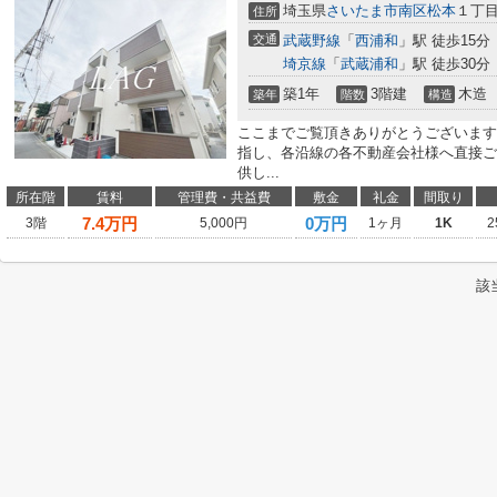
埼玉県
さいたま市南区
松本
１丁
住所
交通
武蔵野線
「
西浦和
」駅 徒歩15分
埼京線
「
武蔵浦和
」駅 徒歩30分
築1年
3階建
木造
築年
階数
構造
ここまでご覧頂きありがとうございます
指し、各沿線の各不動産会社様へ直接ご
供し...
所在階
賃料
管理費・共益費
敷金
礼金
間取り
7.4
万円
0万円
3階
5,000円
1ヶ月
1K
2
該