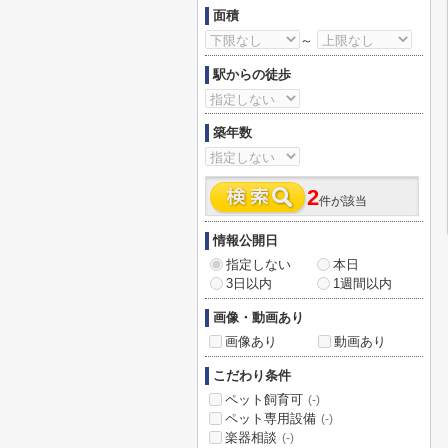
面積
～
駅からの徒歩
築年数
2
件が該当
情報公開日
指定しない
本日
3日以内
1週間以内
画像・動画あり
画像あり
動画あり
こだわり条件
ペット飼育可
(-)
ペット専用設備
(-)
楽器相談
(-)