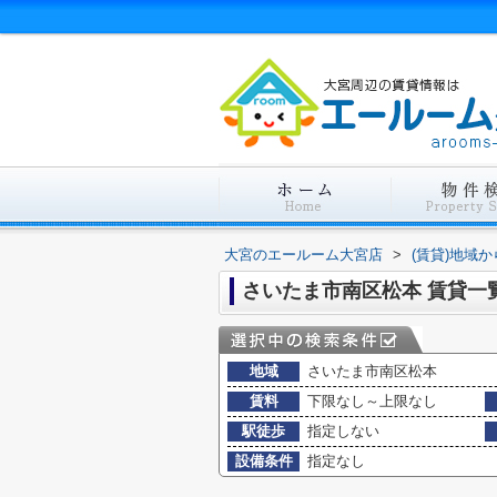
大宮のエールーム大宮店
>
(賃貸)地域
さいたま市南区松本 賃貸一
地域
さいたま市南区松本
賃料
下限なし～上限なし
駅徒歩
指定しない
設備条件
指定なし