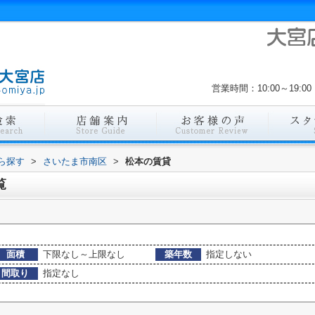
営業時間：10:00～19
から探す
>
さいたま市南区
>
松本の賃貸
覧
面積
下限なし～上限なし
築年数
指定しない
間取り
指定なし