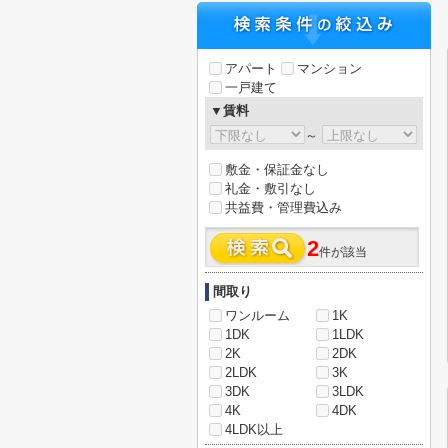
アパート
マンション
一戸建て
▼賃料
～
敷金・保証金なし
礼金・敷引なし
共益費・管理費込み
2
件が該当
間取り
ワンルーム
1K
1DK
1LDK
2K
2DK
2LDK
3K
3DK
3LDK
4K
4DK
4LDK以上