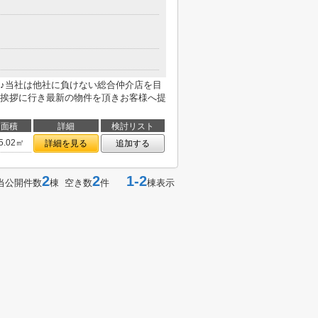
目
♪当社は他社に負けない総合仲介店を目
挨拶に行き最新の物件を頂きお客様へ提
面積
詳細
検討リスト
5.02㎡
詳細を見る
追加する
2
2
1-2
当公開件数
棟 空き数
件
棟表示