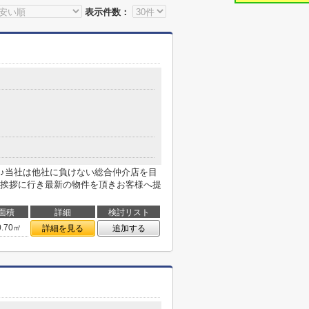
表示件数：
目
♪当社は他社に負けない総合仲介店を目
挨拶に行き最新の物件を頂きお客様へ提
面積
詳細
検討リスト
0.70㎡
詳細を見る
追加する