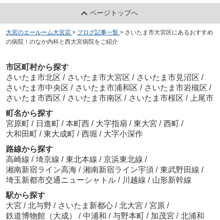
ページトップへ
大宮のエールーム大宮店
>
ブログ記事一覧
>
さいたま市大宮区にあるおすすめ
の病院！のなか内科と西大宮病院をご紹介
市区町村から探す
さいたま市北区
/
さいたま市大宮区
/
さいたま市見沼区
/
さいたま市中央区
/
さいたま市浦和区
/
さいたま市岩槻区
/
さいたま市西区
/
さいたま市南区
/
さいたま市桜区
/
上尾市
町名から探す
宮原町
/
日進町
/
本町西
/
大字指扇
/
東大宮
/
西町
/
大和田町
/
東大成町
/
西堀
/
大字小深作
路線から探す
高崎線
/
埼京線
/
東北本線
/
京浜東北線
/
湘南新宿ライン高海
/
湘南新宿ライン宇須
/
東武野田線
/
埼玉新都市交通ニューシャトル
/
川越線
/
山形新幹線
駅から探す
大宮
/
北与野
/
さいたま新都心
/
北大宮
/
宮原
/
鉄道博物館（大成）
/
中浦和
/
与野本町
/
加茂宮
/
北浦和