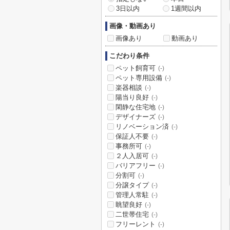
3日以内
1週間以内
画像・動画あり
画像あり
動画あり
こだわり条件
ペット飼育可
(-)
ペット専用設備
(-)
楽器相談
(-)
陽当り良好
(-)
閑静な住宅地
(-)
デザイナーズ
(-)
リノベーション済
(-)
保証人不要
(-)
事務所可
(-)
２人入居可
(-)
バリアフリー
(-)
分割可
(-)
分譲タイプ
(-)
管理人常駐
(-)
眺望良好
(-)
二世帯住宅
(-)
フリーレント
(-)