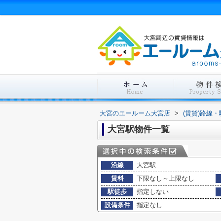
大宮のエールーム大宮店
>
(賃貸)路線
大宮駅物件一覧
沿線
大宮駅
賃料
下限なし～上限なし
駅徒歩
指定しない
設備条件
指定なし