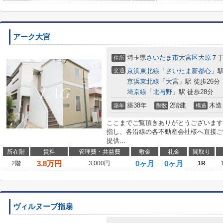
アーク大宮
埼玉県
さいたま市大宮区
大原
７
住所
交通
京浜東北線
「
さいたま新都心
」駅
京浜東北線
「
大宮
」駅 徒歩26分
埼京線
「
北与野
」駅 徒歩28分
築38年
2階建
木造
築年
階数
構造
ここまでご覧頂きありがとうございます
指し、各沿線の各不動産会社様へ直接ご
提供...
所在階
賃料
管理費・共益費
敷金
礼金
間取り
3.8
万円
0ヶ月
0ヶ月
2階
3,000円
1R
ヴィルヌーブ指扇