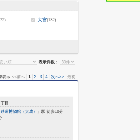
大宮
(72)
(132)
表示件数：
棟表示
<<前へ
1
2
3
4
次へ>>
最初
３丁目
「
鉄道博物館（大成）
」駅 徒歩10分
分