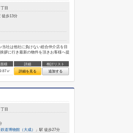
６丁目
 徒歩13分
♪当社は他社に負けない総合仲介店を目
挨拶に行き最新の物件を頂きお客様へ提
面積
詳細
検討リスト
9.87㎡
詳細を見る
追加する
４丁目
分
「
鉄道博物館（大成）
」駅 徒歩27分