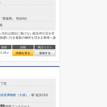
馬
 「西遊馬」 停歩6分
造
♪当社は他社に負けない総合仲介店を目
挨拶に行き最新の物件を頂きお客様へ提
面積
詳細
検討リスト
21.45㎡
詳細を見る
追加する
３丁目
「
鉄道博物館（大成）
」駅 徒歩13分
鉄筋コンクリート
構造