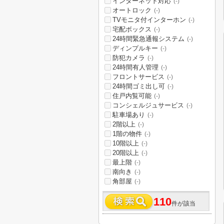
インターネット対応
(-)
オートロック
(-)
TVモニタ付インターホン
(-)
宅配ボックス
(-)
24時間緊急通報システム
(-)
ディンプルキー
(-)
防犯カメラ
(-)
24時間有人管理
(-)
フロントサービス
(-)
24時間ゴミ出し可
(-)
住戸内覧可能
(-)
コンシェルジュサービス
(-)
駐車場あり
(-)
2階以上
(-)
1階の物件
(-)
10階以上
(-)
20階以上
(-)
最上階
(-)
南向き
(-)
角部屋
(-)
110
件が該当