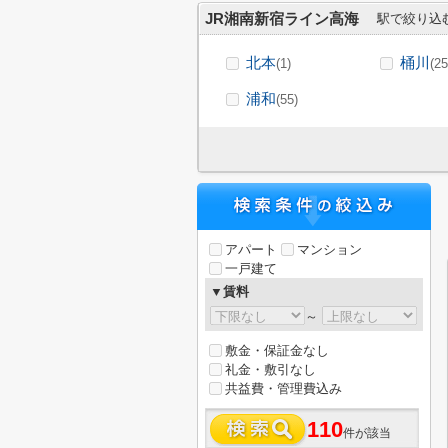
JR湘南新宿ライン高海
駅で絞り込
北本
桶川
(1)
(25
浦和
(55)
アパート
マンション
一戸建て
▼賃料
～
敷金・保証金なし
礼金・敷引なし
共益費・管理費込み
110
件が該当