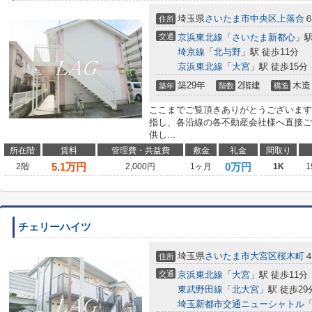
埼玉県
さいたま市中央区
上落合
住所
交通
京浜東北線
「
さいたま新都心
」駅
埼京線
「
北与野
」駅 徒歩11分
京浜東北線
「
大宮
」駅 徒歩15分
築29年
2階建
木造
築年
階数
構造
ここまでご覧頂きありがとうございます
指し、各沿線の各不動産会社様へ直接ご
供し...
所在階
賃料
管理費・共益費
敷金
礼金
間取り
5.1
万円
0万円
2階
2,000円
1ヶ月
1K
1
チェリーハイツ
埼玉県
さいたま市大宮区
桜木町
住所
交通
京浜東北線
「
大宮
」駅 徒歩11分
東武野田線
「
北大宮
」駅 徒歩29
埼玉新都市交通ニューシャトル