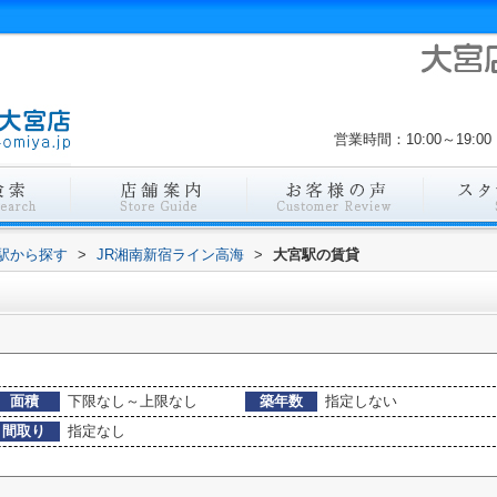
営業時間：10:00～19
・駅から探す
>
JR湘南新宿ライン高海
>
大宮駅の賃貸
面積
下限なし～上限なし
築年数
指定しない
間取り
指定なし