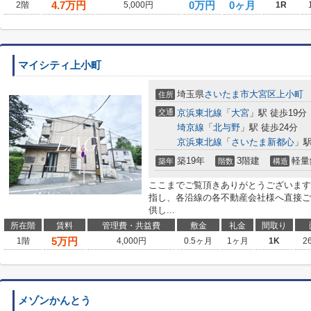
4.7
万円
0万円
0ヶ月
2階
5,000円
1R
マイシティ上小町
埼玉県
さいたま市大宮区
上小町
住所
交通
京浜東北線
「
大宮
」駅 徒歩19分
埼京線
「
北与野
」駅 徒歩24分
京浜東北線
「
さいたま新都心
」駅
築19年
3階建
軽量
築年
階数
構造
ここまでご覧頂きありがとうございます
指し、各沿線の各不動産会社様へ直接ご
供し...
所在階
賃料
管理費・共益費
敷金
礼金
間取り
5
万円
1階
4,000円
0.5ヶ月
1ヶ月
1K
2
メゾンかんとう