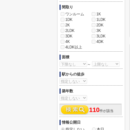
間取り
ワンルーム
1K
1DK
1LDK
2K
2DK
2LDK
3K
3DK
3LDK
4K
4DK
4LDK以上
面積
～
駅からの徒歩
築年数
110
件が該当
情報公開日
指定しない
本日