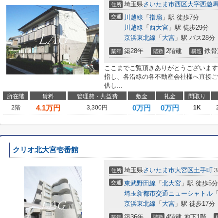
埼玉県
さいたま市西区
大字西遊
住所
交通
川越線
「
指扇
」駅 徒歩7分
川越線
「
西大宮
」駅 徒歩29分
京浜東北線
「
大宮
」駅 バス28分
築28年
2階建
鉄骨
築年
階数
構造
ここまでご覧頂きありがとうございます
指し、各沿線の各不動産会社様へ直接ご
供し...
所在階
賃料
管理費・共益費
敷金
礼金
間取り
4.1
万円
0万円
0万円
2階
3,300円
1K
クリオ北大宮壱番館
埼玉県
さいたま市大宮区
土手町
住所
交通
東武野田線
「
北大宮
」駅 徒歩5分
埼玉新都市交通ニューシャトル
京浜東北線
「
大宮
」駅 徒歩17分
築36年
4階建 地下1階
築年
階数