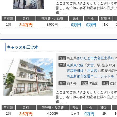
ここまでご覧頂きありがとうございます
指し、各沿線の各不動産会社様へ直接ご
供し...
所在階
賃料
管理費・共益費
敷金
礼金
間取り
3.4
万円
0万円
0万円
1階
3,000円
1K
キャッスル三ツ木
埼玉県
さいたま市大宮区
土手町
住所
交通
京浜東北線
「
大宮
」駅 徒歩13分
東武野田線
「
北大宮
」駅 徒歩7分
埼玉新都市交通ニューシャトル
築36年
3階建
鉄筋
築年
階数
構造
ここまでご覧頂きありがとうございます
指し、各沿線の各不動産会社様へ直接ご
供し...
所在階
賃料
管理費・共益費
敷金
礼金
間取り
3.6
万円
0万円
2階
4,000円
1ヶ月
1K
1