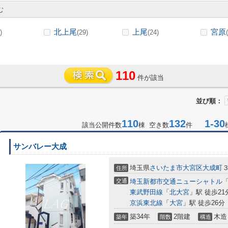
む
北上尾
上尾
宮原
)
(29)
(24)
110
件が該当
並び順：
110
132
1-30
該当公開件数
棟 空き数
件
サンバレー大成
埼玉県
さいたま市大宮区
大成町
住所
交通
埼玉新都市交通ニューシャトル
東武野田線
「
北大宮
」駅 徒歩21
京浜東北線
「
大宮
」駅 徒歩26分
築34年
2階建
木造
築年
階数
構造