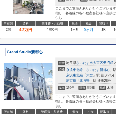
ここまでご覧頂きありがとうございます
指し、各沿線の各不動産会社様へ直接ご
供し...
所在階
賃料
管理費・共益費
敷金
礼金
間取り
4.2
万円
0ヶ月
2階
4,000円
1ヶ月
1K
1
Grand Studio新都心
埼玉県
さいたま市大宮区
天沼町
住所
交通
京浜東北線
「
さいたま新都心
」駅
京浜東北線
「
大宮
」駅 徒歩23分
埼京線
「
北与野
」駅 徒歩26分
築9年
2階建
木造
築年
階数
構造
ここまでご覧頂きありがとうございます
指し、各沿線の各不動産会社様へ直接ご
供し...
所在階
賃料
管理費・共益費
敷金
礼金
間取り