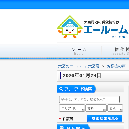
大宮のエールーム大宮店
>
お客様の声
2026年01月29日
エリア| 駅
賃料
面積
-
件該当