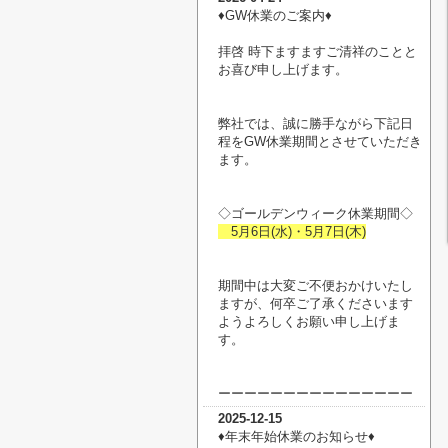
♦︎GW休業のご案内♦︎
拝啓 時下ますますご清祥のことと
お喜び申し上げます。
弊社では、誠に勝手ながら下記日
程をGW休業期間とさせていただき
ます。
◇ゴールデンウィーク休業期間◇
5月6日(水)・5月7日(木)
期間中は大変ご不便おかけいたし
ますが、何卒ご了承くださいます
ようよろしくお願い申し上げま
す。
ーーーーーーーーーーーーーーー
2025-12-15
♦︎年末年始休業のお知らせ♦︎