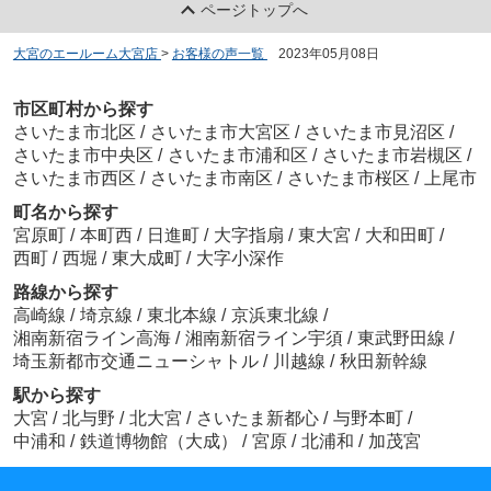
ページトップへ
大宮のエールーム大宮店
>
お客様の声一覧
>
2023年05月08日
市区町村から探す
さいたま市北区
/
さいたま市大宮区
/
さいたま市見沼区
/
さいたま市中央区
/
さいたま市浦和区
/
さいたま市岩槻区
/
さいたま市西区
/
さいたま市南区
/
さいたま市桜区
/
上尾市
町名から探す
宮原町
/
本町西
/
日進町
/
大字指扇
/
東大宮
/
大和田町
/
西町
/
西堀
/
東大成町
/
大字小深作
路線から探す
高崎線
/
埼京線
/
東北本線
/
京浜東北線
/
湘南新宿ライン高海
/
湘南新宿ライン宇須
/
東武野田線
/
埼玉新都市交通ニューシャトル
/
川越線
/
秋田新幹線
駅から探す
大宮
/
北与野
/
北大宮
/
さいたま新都心
/
与野本町
/
中浦和
/
鉄道博物館（大成）
/
宮原
/
北浦和
/
加茂宮