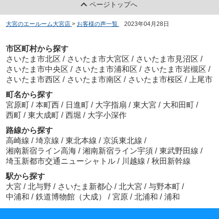
ページトップへ
大宮のエールーム大宮店
>
お客様の声一覧
>
2023年04月28日
市区町村から探す
さいたま市北区
/
さいたま市大宮区
/
さいたま市見沼区
/
さいたま市中央区
/
さいたま市浦和区
/
さいたま市岩槻区
/
さいたま市西区
/
さいたま市南区
/
さいたま市桜区
/
上尾市
町名から探す
宮原町
/
本町西
/
日進町
/
大字指扇
/
東大宮
/
大和田町
/
西町
/
東大成町
/
西堀
/
大字小深作
路線から探す
高崎線
/
埼京線
/
東北本線
/
京浜東北線
/
湘南新宿ライン高海
/
湘南新宿ライン宇須
/
東武野田線
/
埼玉新都市交通ニューシャトル
/
川越線
/
秋田新幹線
駅から探す
大宮
/
北与野
/
さいたま新都心
/
北大宮
/
与野本町
/
中浦和
/
鉄道博物館（大成）
/
宮原
/
北浦和
/
浦和