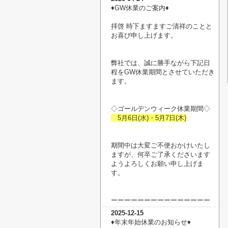
♦︎GW休業のご案内♦︎
拝啓 時下ますますご清祥のことと
お喜び申し上げます。
弊社では、誠に勝手ながら下記日
程をGW休業期間とさせていただき
ます。
◇ゴールデンウィーク休業期間◇
5月6日(水)・5月7日(木)
期間中は大変ご不便おかけいたし
ますが、何卒ご了承くださいます
ようよろしくお願い申し上げま
す。
ーーーーーーーーーーーーーーー
2025-12-15
♦︎年末年始休業のお知らせ♦︎