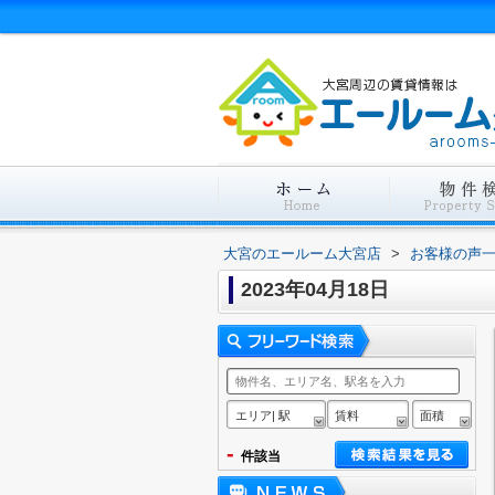
大宮のエールーム大宮店
>
お客様の声
2023年04月18日
エリア| 駅
賃料
面積
-
件該当