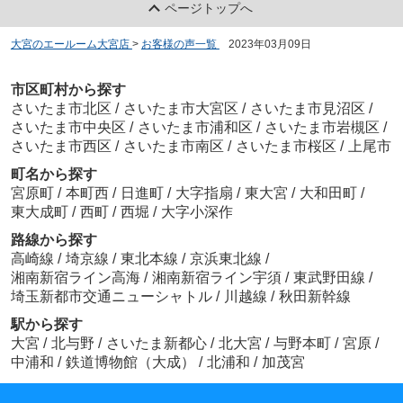
ページトップへ
大宮のエールーム大宮店
>
お客様の声一覧
>
2023年03月09日
市区町村から探す
さいたま市北区
/
さいたま市大宮区
/
さいたま市見沼区
/
さいたま市中央区
/
さいたま市浦和区
/
さいたま市岩槻区
/
さいたま市西区
/
さいたま市南区
/
さいたま市桜区
/
上尾市
町名から探す
宮原町
/
本町西
/
日進町
/
大字指扇
/
東大宮
/
大和田町
/
東大成町
/
西町
/
西堀
/
大字小深作
路線から探す
高崎線
/
埼京線
/
東北本線
/
京浜東北線
/
湘南新宿ライン高海
/
湘南新宿ライン宇須
/
東武野田線
/
埼玉新都市交通ニューシャトル
/
川越線
/
秋田新幹線
駅から探す
大宮
/
北与野
/
さいたま新都心
/
北大宮
/
与野本町
/
宮原
/
中浦和
/
鉄道博物館（大成）
/
北浦和
/
加茂宮