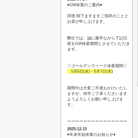
♦︎GW休業のご案内♦︎
拝啓 時下ますますご清祥のことと
お喜び申し上げます。
弊社では、誠に勝手ながら下記日
程をGW休業期間とさせていただき
ます。
◇ゴールデンウィーク休業期間◇
5月6日(水)・5月7日(木)
期間中は大変ご不便おかけいたし
ますが、何卒ご了承くださいます
ようよろしくお願い申し上げま
す。
ーーーーーーーーーーーーーーー
2025-12-15
♦︎年末年始休業のお知らせ♦︎