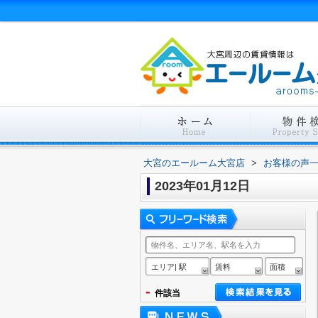
大宮のエールーム大宮店
>
お客様の声
2023年01月12日
エリア| 駅
賃料
面積
-
件該当