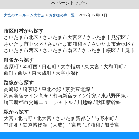
ページトップへ
大宮のエールーム大宮店
>
お客様の声一覧
>
2022年12月01日
市区町村から探す
さいたま市北区
/
さいたま市大宮区
/
さいたま市見沼区
/
さいたま市中央区
/
さいたま市浦和区
/
さいたま市岩槻区
/
さいたま市西区
/
さいたま市南区
/
さいたま市桜区
/
上尾市
町名から探す
宮原町
/
本町西
/
日進町
/
大字指扇
/
東大宮
/
大和田町
/
西町
/
西堀
/
東大成町
/
大字小深作
路線から探す
高崎線
/
埼京線
/
東北本線
/
京浜東北線
/
湘南新宿ライン高海
/
湘南新宿ライン宇須
/
東武野田線
/
埼玉新都市交通ニューシャトル
/
川越線
/
秋田新幹線
駅から探す
大宮
/
北与野
/
北大宮
/
さいたま新都心
/
与野本町
/
中浦和
/
鉄道博物館（大成）
/
宮原
/
北浦和
/
加茂宮