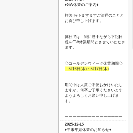
♦︎GW休業のご案内♦︎
拝啓 時下ますますご清祥のことと
お喜び申し上げます。
弊社では、誠に勝手ながら下記日
程をGW休業期間とさせていただき
ます。
◇ゴールデンウィーク休業期間◇
5月6日(水)・5月7日(木)
期間中は大変ご不便おかけいたし
ますが、何卒ご了承くださいます
ようよろしくお願い申し上げま
す。
ーーーーーーーーーーーーーーー
2025-12-15
♦︎年末年始休業のお知らせ♦︎