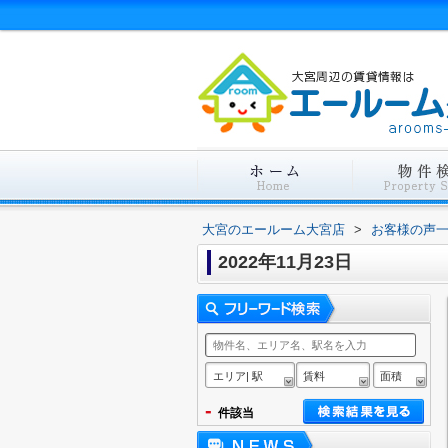
大宮のエールーム大宮店
>
お客様の声
2022年11月23日
エリア| 駅
賃料
面積
-
件該当