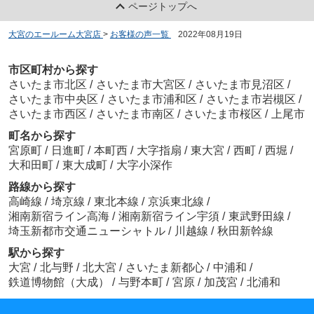
ページトップへ
大宮のエールーム大宮店
>
お客様の声一覧
>
2022年08月19日
市区町村から探す
さいたま市北区
/
さいたま市大宮区
/
さいたま市見沼区
/
さいたま市中央区
/
さいたま市浦和区
/
さいたま市岩槻区
/
さいたま市西区
/
さいたま市南区
/
さいたま市桜区
/
上尾市
町名から探す
宮原町
/
日進町
/
本町西
/
大字指扇
/
東大宮
/
西町
/
西堀
/
大和田町
/
東大成町
/
大字小深作
路線から探す
高崎線
/
埼京線
/
東北本線
/
京浜東北線
/
湘南新宿ライン高海
/
湘南新宿ライン宇須
/
東武野田線
/
埼玉新都市交通ニューシャトル
/
川越線
/
秋田新幹線
駅から探す
大宮
/
北与野
/
北大宮
/
さいたま新都心
/
中浦和
/
鉄道博物館（大成）
/
与野本町
/
宮原
/
加茂宮
/
北浦和