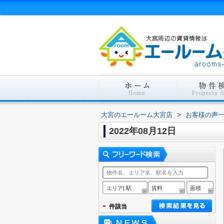
大宮のエールーム大宮店
>
お客様の声
2022年08月12日
エリア| 駅
賃料
面積
-
件該当