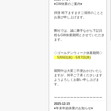
♦︎GW休業のご案内♦︎
拝啓 時下ますますご清祥のことと
お喜び申し上げます。
弊社では、誠に勝手ながら下記日
程をGW休業期間とさせていただき
ます。
◇ゴールデンウィーク休業期間◇
5月6日(水)・5月7日(木)
期間中は大変ご不便おかけいたし
ますが、何卒ご了承くださいます
ようよろしくお願い申し上げま
す。
ーーーーーーーーーーーーーーー
2025-12-15
♦︎年末年始休業のお知らせ♦︎