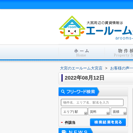
大宮のエールーム大宮店
>
お客様の声
2022年08月12日
エリア| 駅
賃料
面積
-
件該当