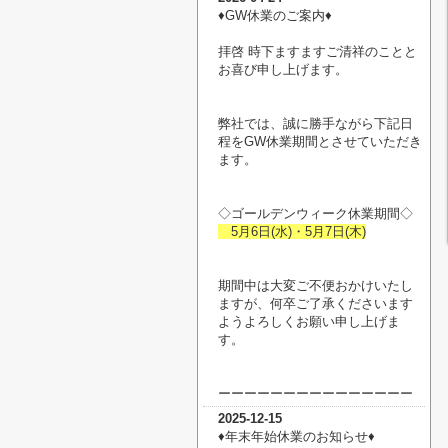
♦︎GW休業のご案内♦︎
拝啓 時下ますますご清祥のことと
お喜び申し上げます。
弊社では、誠に勝手ながら下記日
程をGW休業期間とさせていただき
ます。
◇ゴールデンウィーク休業期間◇
5月6日(水)・5月7日(木)
期間中は大変ご不便おかけいたし
ますが、何卒ご了承くださいます
ようよろしくお願い申し上げま
す。
ーーーーーーーーーーーーーーー
2025-12-15
♦︎年末年始休業のお知らせ♦︎