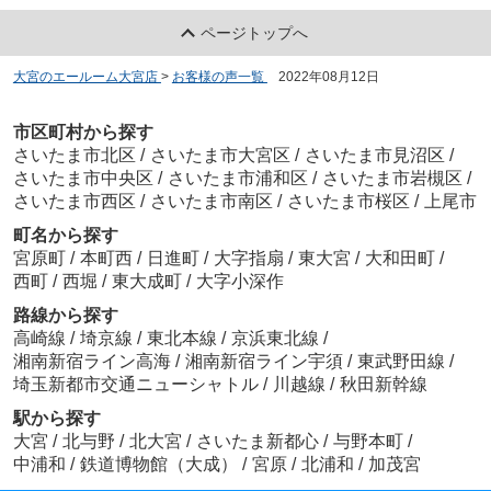
ページトップへ
大宮のエールーム大宮店
>
お客様の声一覧
>
2022年08月12日
市区町村から探す
さいたま市北区
/
さいたま市大宮区
/
さいたま市見沼区
/
さいたま市中央区
/
さいたま市浦和区
/
さいたま市岩槻区
/
さいたま市西区
/
さいたま市南区
/
さいたま市桜区
/
上尾市
町名から探す
宮原町
/
本町西
/
日進町
/
大字指扇
/
東大宮
/
大和田町
/
西町
/
西堀
/
東大成町
/
大字小深作
路線から探す
高崎線
/
埼京線
/
東北本線
/
京浜東北線
/
湘南新宿ライン高海
/
湘南新宿ライン宇須
/
東武野田線
/
埼玉新都市交通ニューシャトル
/
川越線
/
秋田新幹線
駅から探す
大宮
/
北与野
/
北大宮
/
さいたま新都心
/
与野本町
/
中浦和
/
鉄道博物館（大成）
/
宮原
/
北浦和
/
加茂宮