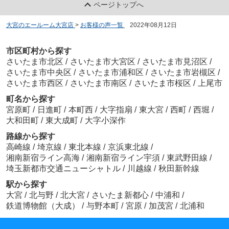
ページトップへ
大宮のエールーム大宮店
>
お客様の声一覧
>
2022年08月12日
市区町村から探す
さいたま市北区
/
さいたま市大宮区
/
さいたま市見沼区
/
さいたま市中央区
/
さいたま市浦和区
/
さいたま市岩槻区
/
さいたま市西区
/
さいたま市南区
/
さいたま市桜区
/
上尾市
町名から探す
宮原町
/
日進町
/
本町西
/
大字指扇
/
東大宮
/
西町
/
西堀
/
大和田町
/
東大成町
/
大字小深作
路線から探す
高崎線
/
埼京線
/
東北本線
/
京浜東北線
/
湘南新宿ライン高海
/
湘南新宿ライン宇須
/
東武野田線
/
埼玉新都市交通ニューシャトル
/
川越線
/
秋田新幹線
駅から探す
大宮
/
北与野
/
北大宮
/
さいたま新都心
/
中浦和
/
鉄道博物館（大成）
/
与野本町
/
宮原
/
加茂宮
/
北浦和