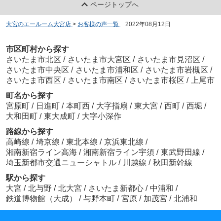
ページトップへ
大宮のエールーム大宮店
>
お客様の声一覧
>
2022年08月12日
市区町村から探す
さいたま市北区
/
さいたま市大宮区
/
さいたま市見沼区
/
さいたま市中央区
/
さいたま市浦和区
/
さいたま市岩槻区
/
さいたま市西区
/
さいたま市南区
/
さいたま市桜区
/
上尾市
町名から探す
宮原町
/
日進町
/
本町西
/
大字指扇
/
東大宮
/
西町
/
西堀
/
大和田町
/
東大成町
/
大字小深作
路線から探す
高崎線
/
埼京線
/
東北本線
/
京浜東北線
/
湘南新宿ライン高海
/
湘南新宿ライン宇須
/
東武野田線
/
埼玉新都市交通ニューシャトル
/
川越線
/
秋田新幹線
駅から探す
大宮
/
北与野
/
北大宮
/
さいたま新都心
/
中浦和
/
鉄道博物館（大成）
/
与野本町
/
宮原
/
加茂宮
/
北浦和