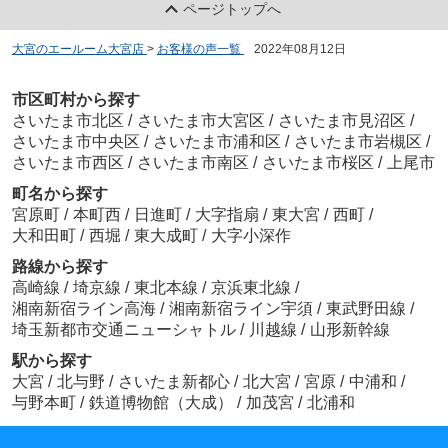
ページトップへ
大宮のエールーム大宮店
>
お客様の声一覧
>
2022年08月12日
市区町村から探す
さいたま市北区
/
さいたま市大宮区
/
さいたま市見沼区
/
さいたま市中央区
/
さいたま市浦和区
/
さいたま市岩槻区
/
さいたま市西区
/
さいたま市南区
/
さいたま市桜区
/
上尾市
町名から探す
宮原町
/
本町西
/
日進町
/
大字指扇
/
東大宮
/
西町
/
大和田町
/
西堀
/
東大成町
/
大字小深作
路線から探す
高崎線
/
埼京線
/
東北本線
/
京浜東北線
/
湘南新宿ライン高海
/
湘南新宿ライン宇須
/
東武野田線
/
埼玉新都市交通ニューシャトル
/
川越線
/
山形新幹線
駅から探す
大宮
/
北与野
/
さいたま新都心
/
北大宮
/
宮原
/
中浦和
/
与野本町
/
鉄道博物館（大成）
/
加茂宮
/
北浦和