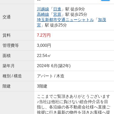
川越線
「
日進
」駅 徒歩9分
高崎線
「
宮原
」駅 徒歩25分
交通
埼玉新都市交通ニューシャトル
「
加茂
宮
」駅 徒歩25分
賃料
7.2万円
管理費等
3,000円
面積
22.54㎡
築年月
2024年 6月(築2年)
種別 / 構造
アパート / 木造
階建
3階建
ここまでご覧頂きありがとうございます
♪当社は他社に負けない総合仲介店を目
指し、各沿線の各不動産会社様へ直接ご
挨拶に行き最新の物件を頂きお客様へ提