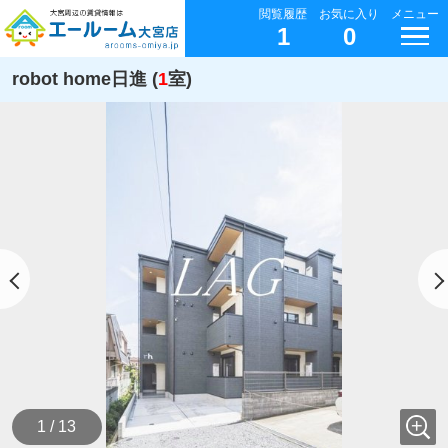
閲覧履歴
お気に入り
メニュー
1
0
robot home日進 (
1
室)
1 / 13