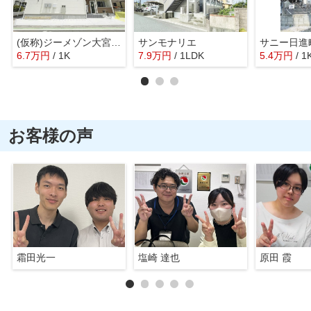
(仮称)ジーメゾン大宮宮原町
サンモナリエ
サニー日進
6.7
万
円
/ 1K
7.9
万
円
/ 1LDK
5.4
万
円
/ 1
お客様の声
霜田光一
塩崎 達也
原田 霞