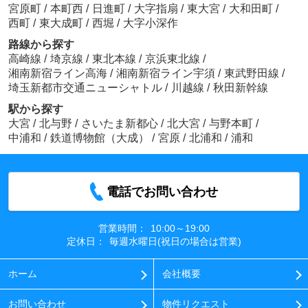
宮原町
/
本町西
/
日進町
/
大字指扇
/
東大宮
/
大和田町
/
西町
/
東大成町
/
西堀
/
大字小深作
路線から探す
高崎線
/
埼京線
/
東北本線
/
京浜東北線
/
湘南新宿ライン高海
/
湘南新宿ライン宇須
/
東武野田線
/
埼玉新都市交通ニューシャトル
/
川越線
/
秋田新幹線
駅から探す
大宮
/
北与野
/
さいたま新都心
/
北大宮
/
与野本町
/
中浦和
/
鉄道博物館（大成）
/
宮原
/
北浦和
/
浦和
電話でお問い合わせ
営業時間：
10:00～19:00
定休日：
毎週水曜日(祝日の場合は営業)
ホーム
会社概要
お問い合わせ
物件リクエスト