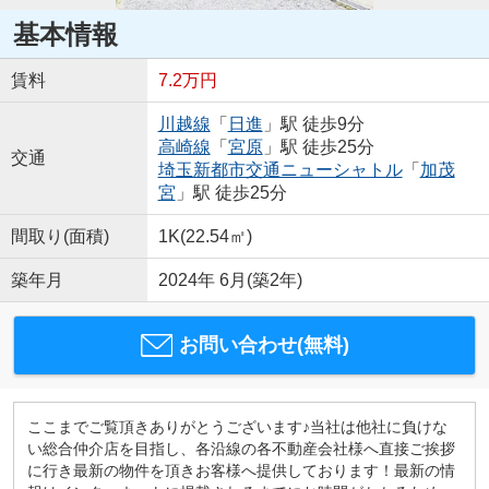
基本情報
賃料
7.2万円
川越線
「
日進
」駅 徒歩9分
高崎線
「
宮原
」駅 徒歩25分
交通
埼玉新都市交通ニューシャトル
「
加茂
宮
」駅 徒歩25分
間取り(面積)
1K(22.54㎡)
築年月
2024年 6月(築2年)
お問い合わせ(無料)
ここまでご覧頂きありがとうございます♪当社は他社に負けな
い総合仲介店を目指し、各沿線の各不動産会社様へ直接ご挨拶
に行き最新の物件を頂きお客様へ提供しております！最新の情