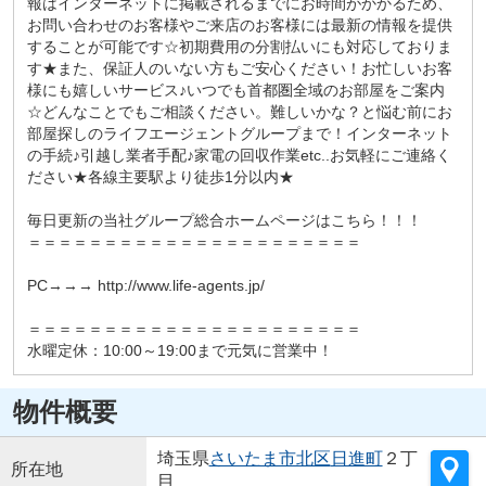
報はインターネットに掲載されるまでにお時間がかかるため、
お問い合わせのお客様やご来店のお客様には最新の情報を提供
することが可能です☆初期費用の分割払いにも対応しておりま
す★また、保証人のいない方もご安心ください！お忙しいお客
様にも嬉しいサービス♪いつでも首都圏全域のお部屋をご案内
☆どんなことでもご相談ください。難しいかな？と悩む前にお
部屋探しのライフエージェントグループまで！インターネット
の手続♪引越し業者手配♪家電の回収作業etc..お気軽にご連絡く
ださい★各線主要駅より徒歩1分以内★
毎日更新の当社グループ総合ホームページはこちら！！！
＝＝＝＝＝＝＝＝＝＝＝＝＝＝＝＝＝＝＝＝＝＝
PC→→→ http://www.life-agents.jp/
＝＝＝＝＝＝＝＝＝＝＝＝＝＝＝＝＝＝＝＝＝＝
水曜定休：10:00～19:00まで元気に営業中！
物件概要
埼玉県
さいたま市北区
日進町
２丁
所在地
目