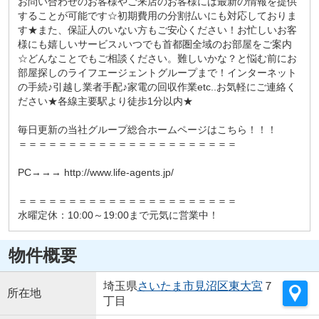
お問い合わせのお客様やご来店のお客様には最新の情報を提供
することが可能です☆初期費用の分割払いにも対応しておりま
す★また、保証人のいない方もご安心ください！お忙しいお客
様にも嬉しいサービス♪いつでも首都圏全域のお部屋をご案内
☆どんなことでもご相談ください。難しいかな？と悩む前にお
部屋探しのライフエージェントグループまで！インターネット
の手続♪引越し業者手配♪家電の回収作業etc..お気軽にご連絡く
ださい★各線主要駅より徒歩1分以内★
毎日更新の当社グループ総合ホームページはこちら！！！
＝＝＝＝＝＝＝＝＝＝＝＝＝＝＝＝＝＝＝＝＝＝
PC→→→ http://www.life-agents.jp/
＝＝＝＝＝＝＝＝＝＝＝＝＝＝＝＝＝＝＝＝＝＝
水曜定休：10:00～19:00まで元気に営業中！
物件概要
埼玉県
さいたま市見沼区
東大宮
７
所在地
丁目