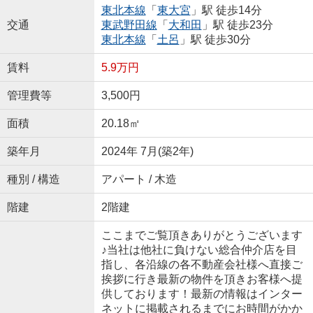
東北本線
「
東大宮
」駅 徒歩14分
交通
東武野田線
「
大和田
」駅 徒歩23分
東北本線
「
土呂
」駅 徒歩30分
賃料
5.9万円
管理費等
3,500円
面積
20.18㎡
築年月
2024年 7月(築2年)
種別 / 構造
アパート / 木造
階建
2階建
ここまでご覧頂きありがとうございます
♪当社は他社に負けない総合仲介店を目
指し、各沿線の各不動産会社様へ直接ご
挨拶に行き最新の物件を頂きお客様へ提
供しております！最新の情報はインター
ネットに掲載されるまでにお時間がかか