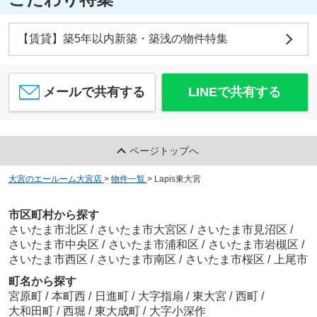
【賃貸】築5年以内新築・築浅の物件特集
メールで共有する
LINEで共有する
ページトップへ
大宮のエールーム大宮店
>
物件一覧
>
Lapis東大宮
市区町村から探す
さいたま市北区
/
さいたま市大宮区
/
さいたま市見沼区
/
さいたま市中央区
/
さいたま市浦和区
/
さいたま市岩槻区
/
さいたま市西区
/
さいたま市南区
/
さいたま市桜区
/
上尾市
町名から探す
宮原町
/
本町西
/
日進町
/
大字指扇
/
東大宮
/
西町
/
大和田町
/
西堀
/
東大成町
/
大字小深作