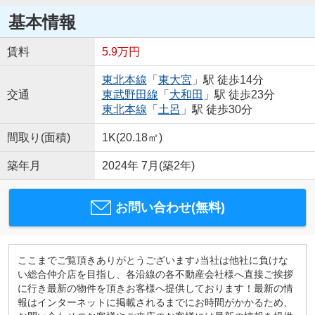
基本情報
賃料
5.9万円
東北本線
「
東大宮
」駅 徒歩14分
交通
東武野田線
「
大和田
」駅 徒歩23分
東北本線
「
土呂
」駅 徒歩30分
間取り(面積)
1K(20.18㎡)
築年月
2024年 7月(築2年)
お問い合わせ(無料)
ここまでご覧頂きありがとうございます♪当社は他社に負けな
い総合仲介店を目指し、各沿線の各不動産会社様へ直接ご挨拶
に行き最新の物件を頂きお客様へ提供しております！最新の情
報はインターネットに掲載されるまでにお時間がかかるため、