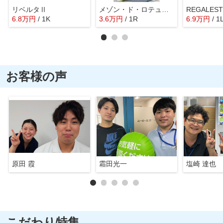
リベルタⅡ
メゾン・ド・ロテュース
REGALES
6.8
万
円
/ 1K
3.6
万
円
/ 1R
6.9
万
円
/ 1
お客様の声
原田 霞
霜田光一
塩崎 達也
こだわり特集