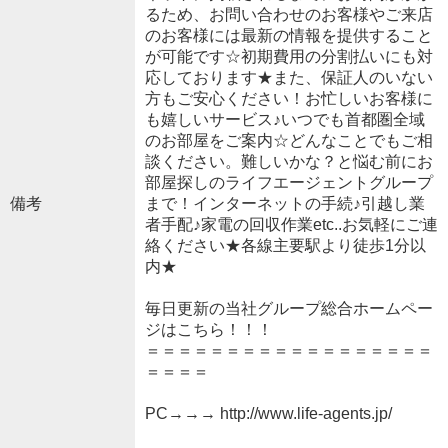
るため、お問い合わせのお客様やご来店
のお客様には最新の情報を提供すること
が可能です☆初期費用の分割払いにも対
応しております★また、保証人のいない
方もご安心ください！お忙しいお客様に
も嬉しいサービス♪いつでも首都圏全域
のお部屋をご案内☆どんなことでもご相
談ください。難しいかな？と悩む前にお
部屋探しのライフエージェントグループ
備考
まで！インターネットの手続♪引越し業
者手配♪家電の回収作業etc..お気軽にご連
絡ください★各線主要駅より徒歩1分以
内★
毎日更新の当社グループ総合ホームペー
ジはこちら！！！
＝＝＝＝＝＝＝＝＝＝＝＝＝＝＝＝＝＝
＝＝＝＝
PC→→→ http://www.life-agents.jp/