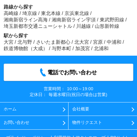
路線から探す
高崎線
/
埼京線
/
東北本線
/
京浜東北線
/
湘南新宿ライン高海
/
湘南新宿ライン宇須
/
東武野田線
/
埼玉新都市交通ニューシャトル
/
川越線
/
山形新幹線
駅から探す
大宮
/
北与野
/
さいたま新都心
/
北大宮
/
宮原
/
中浦和
/
鉄道博物館（大成）
/
与野本町
/
加茂宮
/
北浦和
電話でお問い合わせ
営業時間：
10:00～19:00
定休日：
毎週水曜日(祝日の場合は営業)
ホーム
会社概要
お問い合わせ
物件リクエスト