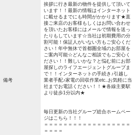
挨拶に行き最新の物件を提供して頂いて
います！！最新の情報はインターネット
に載せるまでにも時間がかかります★直
接ご来店のお客様もしくはお問い合わせ
を頂いたお客様にはメールで情報を送っ
たりもしています☆当社は初期費用の分
割可能！保証人がいない方もご安心くだ
さい！年中無休で首都圏全域のお部屋を
ご案内可能☆どんなご相談でもご安心く
ださい！！難しいかな？と悩む前にお部
屋探しのライフエージェントグループま
で！！インターネットの手続き♪引越し
備考
業者手配♪家電の回収作業etc..お気軽に当
社までお電話ください！！★各線主要駅
より徒歩1分以内★
毎日更新の当社グループ総合ホームペー
ジはこちら！！！
＝＝＝＝＝＝＝＝＝＝＝＝＝＝＝＝＝＝
＝＝＝＝