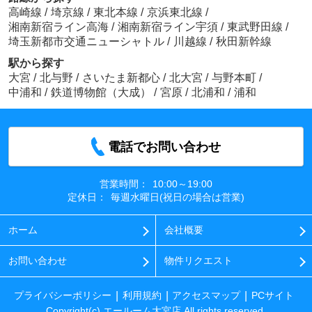
高崎線
/
埼京線
/
東北本線
/
京浜東北線
/
湘南新宿ライン高海
/
湘南新宿ライン宇須
/
東武野田線
/
埼玉新都市交通ニューシャトル
/
川越線
/
秋田新幹線
駅から探す
大宮
/
北与野
/
さいたま新都心
/
北大宮
/
与野本町
/
中浦和
/
鉄道博物館（大成）
/
宮原
/
北浦和
/
浦和
電話でお問い合わせ
営業時間：
10:00～19:00
定休日：
毎週水曜日(祝日の場合は営業)
ホーム
会社概要
お問い合わせ
物件リクエスト
プライバシーポリシー
利用規約
アクセスマップ
PCサイト
Copyright(c) エールーム大宮店 All rights reserved.