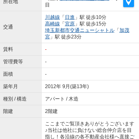
所在地
目
川越線
「
日進
」駅 徒歩10分
高崎線
「
宮原
」駅 徒歩15分
交通
埼玉新都市交通ニューシャトル
「
加茂
宮
」駅 徒歩23分
賃料
-
管理費等
-
面積
-
築年月
2012年 9月(築13年)
種別 / 構造
アパート / 木造
階建
2階建
ここまでご覧頂きありがとうございます
♪当社は他社に負けない総合仲介店を目
指し！各沿線の各不動産会社様へ直接ご