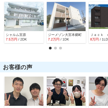
シャルム宮原
ジーメゾン大宮本郷町
7.5
万
円
/ 2DK
7.2
万
円
/ 1DK
8
万
円
/ 1L
お客様の声