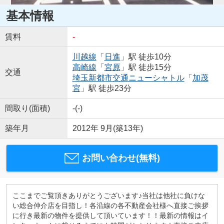
基本情報
賃料
-
川越線
「
日進
」駅 徒歩10分
高崎線
「
宮原
」駅 徒歩15分
交通
埼玉新都市交通ニューシャトル
「
加茂
宮
」駅 徒歩23分
間取り(面積)
-(-)
築年月
2012年 9月(築13年)
お問い合わせ(無料)
ここまでご覧頂きありがとうございます♪当社は他社に負けな
い総合仲介店を目指し！各沿線の各不動産会社様へ直接ご挨拶
に行き最新の物件を提供して頂いています！！最新の情報はイ