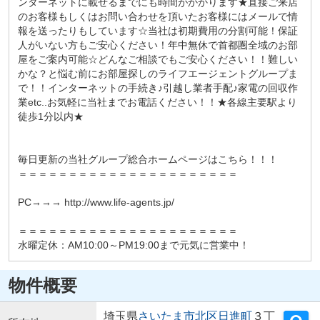
ンターネットに載せるまでにも時間がかかります★直接ご来店
のお客様もしくはお問い合わせを頂いたお客様にはメールで情
報を送ったりもしています☆当社は初期費用の分割可能！保証
人がいない方もご安心ください！年中無休で首都圏全域のお部
屋をご案内可能☆どんなご相談でもご安心ください！！難しい
かな？と悩む前にお部屋探しのライフエージェントグループま
で！！インターネットの手続き♪引越し業者手配♪家電の回収作
業etc..お気軽に当社までお電話ください！！★各線主要駅より
徒歩1分以内★
毎日更新の当社グループ総合ホームページはこちら！！！
＝＝＝＝＝＝＝＝＝＝＝＝＝＝＝＝＝＝＝＝＝＝
PC→→→ http://www.life-agents.jp/
＝＝＝＝＝＝＝＝＝＝＝＝＝＝＝＝＝＝＝＝＝＝
水曜定休：AM10:00～PM19:00まで元気に営業中！
物件概要
埼玉県
さいたま市北区
日進町
３丁