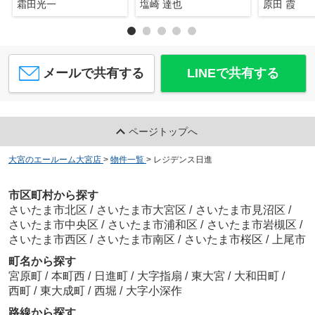
霜田光一
塩崎 達也
原田 霞
メールで共有する
LINEで共有する
ページトップへ
大宮のエールーム大宮店
>
物件一覧
>
レジデンス日進
市区町村から探す
さいたま市北区
/
さいたま市大宮区
/
さいたま市見沼区
/
さいたま市中央区
/
さいたま市浦和区
/
さいたま市岩槻区
/
さいたま市西区
/
さいたま市南区
/
さいたま市桜区
/
上尾市
町名から探す
宮原町
/
本町西
/
日進町
/
大字指扇
/
東大宮
/
大和田町
/
西町
/
東大成町
/
西堀
/
大字小深作
路線から探す