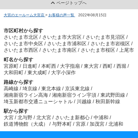
ページトップへ
大宮のエールーム大宮店
>
お客様の声一覧
>
2022年08月15日
市区町村から探す
さいたま市北区
/
さいたま市大宮区
/
さいたま市見沼区
/
さいたま市中央区
/
さいたま市浦和区
/
さいたま市岩槻区
/
さいたま市西区
/
さいたま市南区
/
さいたま市桜区
/
上尾市
町名から探す
宮原町
/
日進町
/
本町西
/
大字指扇
/
東大宮
/
西町
/
西堀
/
大和田町
/
東大成町
/
大字小深作
路線から探す
高崎線
/
埼京線
/
東北本線
/
京浜東北線
/
湘南新宿ライン高海
/
湘南新宿ライン宇須
/
東武野田線
/
埼玉新都市交通ニューシャトル
/
川越線
/
秋田新幹線
駅から探す
大宮
/
北与野
/
北大宮
/
さいたま新都心
/
中浦和
/
鉄道博物館（大成）
/
与野本町
/
宮原
/
加茂宮
/
北浦和