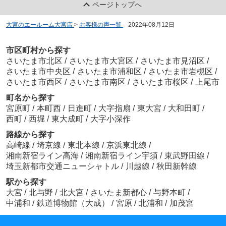
ページトップへ
大宮のエールーム大宮店
>
お客様の声一覧
>
2022年08月12日
市区町村から探す
さいたま市北区
/
さいたま市大宮区
/
さいたま市見沼区
/
さいたま市中央区
/
さいたま市浦和区
/
さいたま市岩槻区
/
さいたま市西区
/
さいたま市南区
/
さいたま市桜区
/
上尾市
町名から探す
宮原町
/
本町西
/
日進町
/
大字指扇
/
東大宮
/
大和田町
/
西町
/
西堀
/
東大成町
/
大字小深作
路線から探す
高崎線
/
埼京線
/
東北本線
/
京浜東北線
/
湘南新宿ライン高海
/
湘南新宿ライン宇須
/
東武野田線
/
埼玉新都市交通ニューシャトル
/
川越線
/
秋田新幹線
駅から探す
大宮
/
北与野
/
北大宮
/
さいたま新都心
/
与野本町
/
中浦和
/
鉄道博物館（大成）
/
宮原
/
北浦和
/
加茂宮