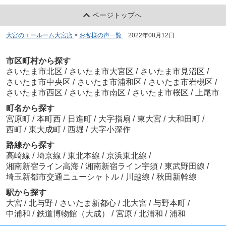
ページトップへ
大宮のエールーム大宮店
>
お客様の声一覧
>
2022年08月12日
市区町村から探す
さいたま市北区
/
さいたま市大宮区
/
さいたま市見沼区
/
さいたま市中央区
/
さいたま市浦和区
/
さいたま市岩槻区
/
さいたま市西区
/
さいたま市南区
/
さいたま市桜区
/
上尾市
町名から探す
宮原町
/
本町西
/
日進町
/
大字指扇
/
東大宮
/
大和田町
/
西町
/
東大成町
/
西堀
/
大字小深作
路線から探す
高崎線
/
埼京線
/
東北本線
/
京浜東北線
/
湘南新宿ライン高海
/
湘南新宿ライン宇須
/
東武野田線
/
埼玉新都市交通ニューシャトル
/
川越線
/
秋田新幹線
駅から探す
大宮
/
北与野
/
さいたま新都心
/
北大宮
/
与野本町
/
中浦和
/
鉄道博物館（大成）
/
宮原
/
北浦和
/
浦和