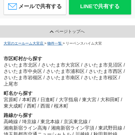
メールで共有する
LINEで共有する
ページトップへ
大宮のエールーム大宮店
>
物件一覧
>
リーベンスハイム大宮
市区町村から探す
さいたま市北区
/
さいたま市大宮区
/
さいたま市見沼区
/
さいたま市中央区
/
さいたま市浦和区
/
さいたま市西区
/
さいたま市岩槻区
/
さいたま市南区
/
さいたま市桜区
/
上尾市
町名から探す
宮原町
/
本町西
/
日進町
/
大字指扇
/
東大宮
/
大和田町
/
東大成町
/
西町
/
西堀
/
桜木町
路線から探す
高崎線
/
埼京線
/
東北本線
/
京浜東北線
/
湘南新宿ライン高海
/
湘南新宿ライン宇須
/
東武野田線
/
埼玉新都市交通ニューシャトル
/
川越線
/
秋田新幹線