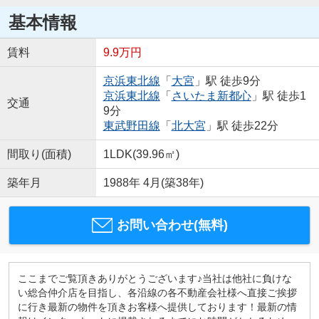
基本情報
賃料
9.9万円
京浜東北線
「
大宮
」駅 徒歩9分
京浜東北線
「
さいたま新都心
」駅 徒歩1
交通
9分
東武野田線
「
北大宮
」駅 徒歩22分
間取り(面積)
1LDK(39.96㎡)
築年月
1988年 4月(築38年)
お問い合わせ(無料)
ここまでご覧頂きありがとうございます♪当社は他社に負けな
い総合仲介店を目指し、各沿線の各不動産会社様へ直接ご挨拶
に行き最新の物件を頂きお客様へ提供しております！最新の情