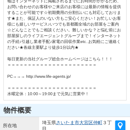
報はインターネットに掲載されるまでにお時間がかかるため、
お問い合わせのお客様やご来店のお客様には最新の情報を提供
することが可能です☆初期費用の分割払いにも対応しておりま
す★また、保証人のいない方もご安心ください！お忙しいお客
様にも嬉しいサービス♪いつでも首都圏全域のお部屋をご案内
☆どんなことでもご相談ください。難しいかな？と悩む前にお
部屋探しのライフエージェントグループまで！インターネット
の手続♪引越し業者手配♪家電の回収作業etc..お気軽にご連絡く
ださい★各線主要駅より徒歩1分以内★
毎日更新の当社グループ総合ホームページはこちら！！！
＝＝＝＝＝＝＝＝＝＝＝＝＝＝＝＝＝＝＝＝＝＝
PC→→→ http://www.life-agents.jp/
＝＝＝＝＝＝＝＝＝＝＝＝＝＝＝＝＝＝＝＝＝＝
水曜定休：10:00～19:00まで元気に営業中！
物件概要
埼玉県
さいたま市大宮区
仲町
３丁
所在地
目