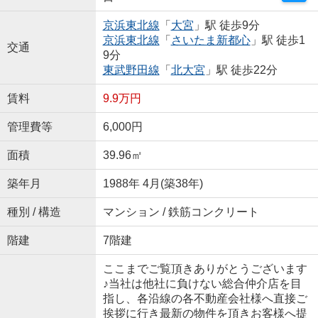
京浜東北線
「
大宮
」駅 徒歩9分
京浜東北線
「
さいたま新都心
」駅 徒歩1
交通
9分
東武野田線
「
北大宮
」駅 徒歩22分
賃料
9.9万円
管理費等
6,000円
面積
39.96㎡
築年月
1988年 4月(築38年)
種別 / 構造
マンション / 鉄筋コンクリート
階建
7階建
ここまでご覧頂きありがとうございます
♪当社は他社に負けない総合仲介店を目
指し、各沿線の各不動産会社様へ直接ご
挨拶に行き最新の物件を頂きお客様へ提