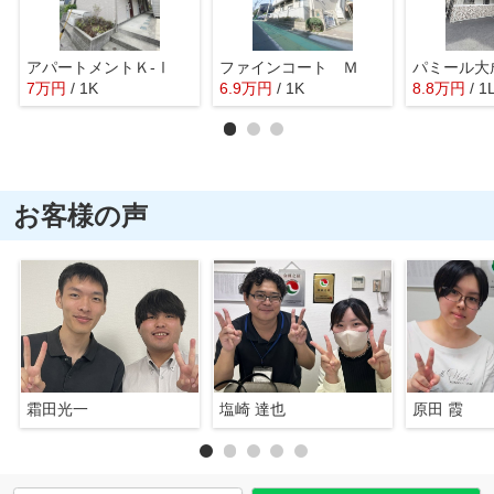
アパートメントＫ-Ⅰ
ファインコート Ｍ
パミール大
7
万
円
/ 1K
6.9
万
円
/ 1K
8.8
万
円
/ 1
お客様の声
霜田光一
塩崎 達也
原田 霞