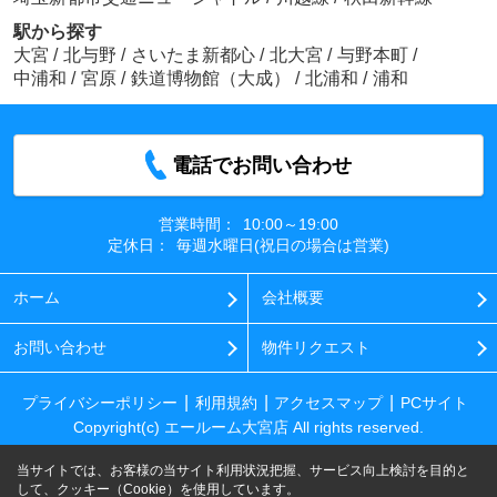
駅から探す
大宮
/
北与野
/
さいたま新都心
/
北大宮
/
与野本町
/
中浦和
/
宮原
/
鉄道博物館（大成）
/
北浦和
/
浦和
電話でお問い合わせ
営業時間：
10:00～19:00
定休日：
毎週水曜日(祝日の場合は営業)
ホーム
会社概要
お問い合わせ
物件リクエスト
プライバシーポリシー
利用規約
アクセスマップ
PCサイト
Copyright(c) エールーム大宮店 All rights reserved.
当サイトでは、お客様の当サイト利用状況把握、サービス向上検討を目的と
して、クッキー（Cookie）を使用しています。