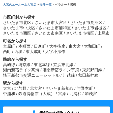
大宮のエールーム大宮店
>
物件一覧
>
ベラルーナ岩槻
市区町村から探す
さいたま市北区
/
さいたま市大宮区
/
さいたま市見沼区
/
さいたま市中央区
/
さいたま市浦和区
/
さいたま市岩槻区
/
さいたま市西区
/
さいたま市南区
/
さいたま市桜区
/
上尾市
町名から探す
宮原町
/
本町西
/
日進町
/
大字指扇
/
東大宮
/
大和田町
/
西町
/
西堀
/
東大成町
/
大字小深作
路線から探す
高崎線
/
埼京線
/
東北本線
/
京浜東北線
/
湘南新宿ライン高海
/
湘南新宿ライン宇須
/
東武野田線
/
埼玉新都市交通ニューシャトル
/
川越線
/
秋田新幹線
駅から探す
大宮
/
北与野
/
北大宮
/
さいたま新都心
/
与野本町
/
中浦和
/
鉄道博物館（大成）
/
宮原
/
北浦和
/
加茂宮