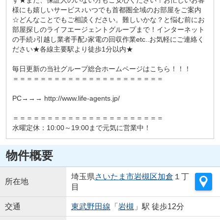
様にも嬉しいサービス♪いつでも首都圏全域のお部屋をご案内
☆どんなことでもご相談ください。難しいかな？と悩む前にお
部屋探しのライフエージェントグループまで！インターネット
の手続♪引越し業者手配♪家電の回収作業etc..お気軽にご連絡く
ださい★各線主要駅より徒歩1分以内★
毎日更新の当社グループ総合ホームページはこちら！！！
＝＝＝＝＝＝＝＝＝＝＝＝＝＝＝＝＝＝＝＝＝＝
PC→→→ http://www.life-agents.jp/
＝＝＝＝＝＝＝＝＝＝＝＝＝＝＝＝＝＝＝＝＝＝
水曜定休：10:00～19:00まで元気に営業中！
物件概要
埼玉県
さいたま市岩槻区
加倉
１丁
所在地
目
交通
東武野田線
「
岩槻
」駅 徒歩12分