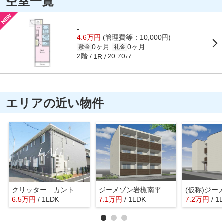
空室一覧
-
4.6万円
(管理費等：10,000円)
0ヶ月
0ヶ月
敷金
礼金
2階
20.70㎡
1R
エリアの近い物件
クリッター カントリー
ジーメゾン岩槻南平野ヒラリア
6.5
万
円
/ 1LDK
7.1
万
円
/ 1LDK
7.2
万
円
/ 1