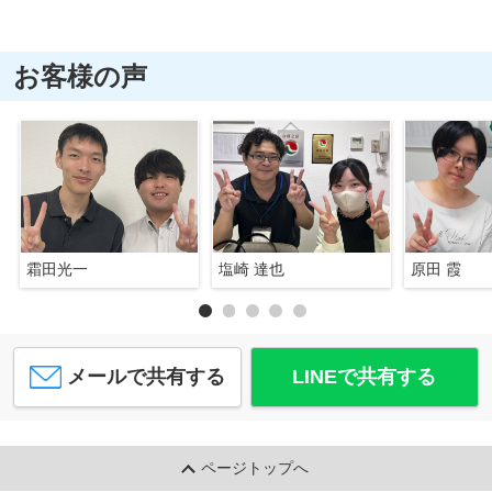
お客様の声
霜田光一
塩崎 達也
原田 霞
メールで共有する
LINEで共有する
ページトップへ