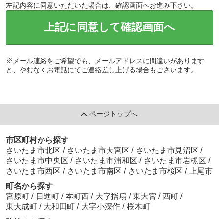
左記内容に同意いただいた場合は、確認画面へお進み下さい。
上記に同意して確認画面へ
※メール連絡をご希望でも、メールアドレスに間違いがあります
と、やむなくお電話にてご連絡差し上げる場合もございます。
ページトップへ
市区町村から探す
さいたま市北区
/
さいたま市大宮区
/
さいたま市見沼区
/
さいたま市中央区
/
さいたま市浦和区
/
さいたま市岩槻区
/
さいたま市西区
/
さいたま市南区
/
さいたま市桜区
/
上尾市
町名から探す
宮原町
/
日進町
/
本町西
/
大字指扇
/
東大宮
/
西町
/
東大成町
/
大和田町
/
大字小深作
/
桜木町