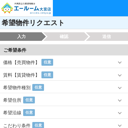
希望物件リクエスト
入力
確認
送信
ご希望条件
価格【売買物件】
任意
賃料【賃貸物件】
任意
希望物件種別
任意
希望住所
任意
希望沿線
任意
こだわり条件
任意