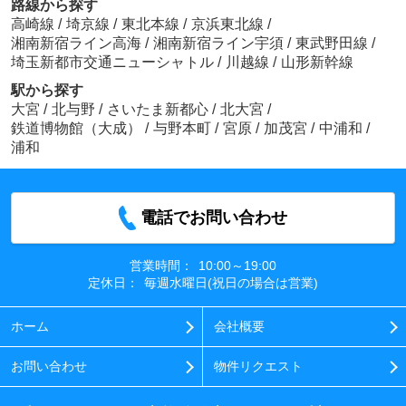
路線から探す
高崎線
/
埼京線
/
東北本線
/
京浜東北線
/
湘南新宿ライン高海
/
湘南新宿ライン宇須
/
東武野田線
/
埼玉新都市交通ニューシャトル
/
川越線
/
山形新幹線
駅から探す
大宮
/
北与野
/
さいたま新都心
/
北大宮
/
鉄道博物館（大成）
/
与野本町
/
宮原
/
加茂宮
/
中浦和
/
浦和
電話でお問い合わせ
営業時間：
10:00～19:00
定休日：
毎週水曜日(祝日の場合は営業)
ホーム
会社概要
お問い合わせ
物件リクエスト