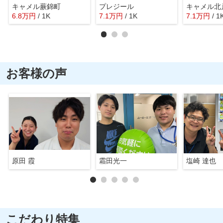
キャメル蕨錦町
プレジール
キャメル北
6.8
万
円
/ 1K
7.1
万
円
/ 1K
7.1
万
円
/ 1
お客様の声
原田 霞
霜田光一
塩崎 達也
こだわり特集