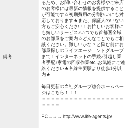
るため、お問い合わせのお客様やご来店
のお客様には最新の情報を提供すること
が可能です☆初期費用の分割払いにも対
応しております★また、保証人のいない
方もご安心ください！お忙しいお客様に
も嬉しいサービス♪いつでも首都圏全域
のお部屋をご案内☆どんなことでもご相
談ください。難しいかな？と悩む前にお
部屋探しのライフエージェントグループ
備考
まで！インターネットの手続♪引越し業
者手配♪家電の回収作業etc..お気軽にご連
絡ください★各線主要駅より徒歩1分以
内★
毎日更新の当社グループ総合ホームペー
ジはこちら！！！
＝＝＝＝＝＝＝＝＝＝＝＝＝＝＝＝＝＝
＝＝＝＝
PC→→→ http://www.life-agents.jp/