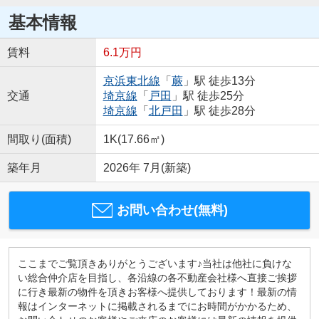
基本情報
賃料
6.1万円
京浜東北線
「
蕨
」駅 徒歩13分
交通
埼京線
「
戸田
」駅 徒歩25分
埼京線
「
北戸田
」駅 徒歩28分
間取り(面積)
1K(17.66㎡)
築年月
2026年 7月(新築)
お問い合わせ(無料)
ここまでご覧頂きありがとうございます♪当社は他社に負けな
い総合仲介店を目指し、各沿線の各不動産会社様へ直接ご挨拶
に行き最新の物件を頂きお客様へ提供しております！最新の情
報はインターネットに掲載されるまでにお時間がかかるため、