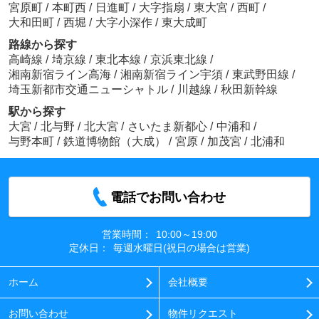
宮原町
/
本町西
/
日進町
/
大字指扇
/
東大宮
/
西町
/
大和田町
/
西堀
/
大字小深作
/
東大成町
路線から探す
高崎線
/
埼京線
/
東北本線
/
京浜東北線
/
湘南新宿ライン高海
/
湘南新宿ライン宇須
/
東武野田線
/
埼玉新都市交通ニューシャトル
/
川越線
/
秋田新幹線
駅から探す
大宮
/
北与野
/
北大宮
/
さいたま新都心
/
中浦和
/
与野本町
/
鉄道博物館（大成）
/
宮原
/
加茂宮
/
北浦和
電話でお問い合わせ
営業時間：
10:00～19:00
定休日：
毎週水曜日(祝日の場合は営業)
ホーム
会社概要
お問い合わせ
物件リクエスト