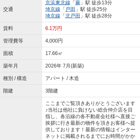
京浜東北線
「
蕨
」駅 徒歩13分
交通
埼京線
「
戸田
」駅 徒歩25分
埼京線
「
北戸田
」駅 徒歩28分
賃料
6.1万円
管理費等
4,000円
面積
17.66㎡
築年月
2026年 7月(新築)
種別 / 構造
アパート / 木造
階建
3階建
ここまでご覧頂きありがとうございます
♪当社は他社に負けない総合仲介店を目
指し、各沿線の各不動産会社様へ直接ご
挨拶に行き最新の物件を頂きお客様へ提
供しております！最新の情報はインター
ネットに掲載されるまでにお時間がかか