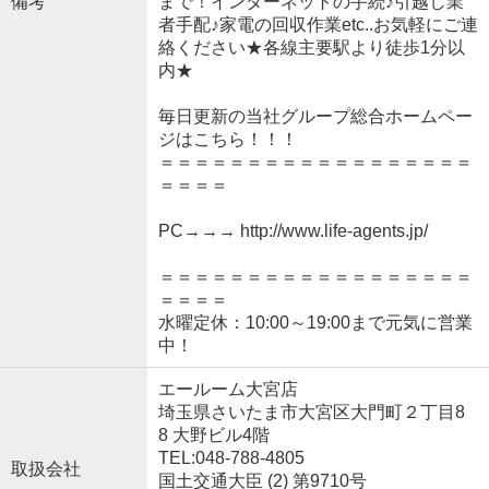
備考
まで！インターネットの手続♪引越し業
者手配♪家電の回収作業etc..お気軽にご連
絡ください★各線主要駅より徒歩1分以
内★
毎日更新の当社グループ総合ホームペー
ジはこちら！！！
＝＝＝＝＝＝＝＝＝＝＝＝＝＝＝＝＝＝
＝＝＝＝
PC→→→ http://www.life-agents.jp/
＝＝＝＝＝＝＝＝＝＝＝＝＝＝＝＝＝＝
＝＝＝＝
水曜定休：10:00～19:00まで元気に営業
中！
エールーム大宮店
埼玉県さいたま市大宮区大門町２丁目8
8 大野ビル4階
TEL:048-788-4805
取扱会社
国土交通大臣 (2) 第9710号