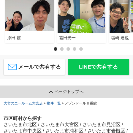
原田 霞
霜田光一
塩崎 達也
メールで共有する
LINEで共有する
ページトップへ
大宮のエールーム大宮店
>
物件一覧
>
メゾンドールⅡ番館
市区町村から探す
さいたま市北区
/
さいたま市大宮区
/
さいたま市見沼区
/
さいたま市中央区
/
さいたま市浦和区
/
さいたま市岩槻区
/