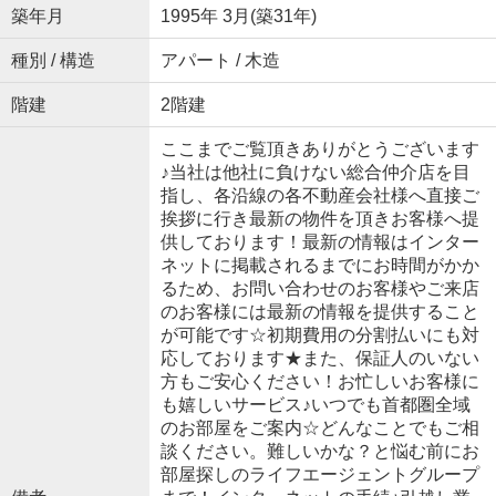
築年月
1995年 3月(築31年)
種別 / 構造
アパート / 木造
階建
2階建
ここまでご覧頂きありがとうございます
♪当社は他社に負けない総合仲介店を目
指し、各沿線の各不動産会社様へ直接ご
挨拶に行き最新の物件を頂きお客様へ提
供しております！最新の情報はインター
ネットに掲載されるまでにお時間がかか
るため、お問い合わせのお客様やご来店
のお客様には最新の情報を提供すること
が可能です☆初期費用の分割払いにも対
応しております★また、保証人のいない
方もご安心ください！お忙しいお客様に
も嬉しいサービス♪いつでも首都圏全域
のお部屋をご案内☆どんなことでもご相
談ください。難しいかな？と悩む前にお
部屋探しのライフエージェントグループ