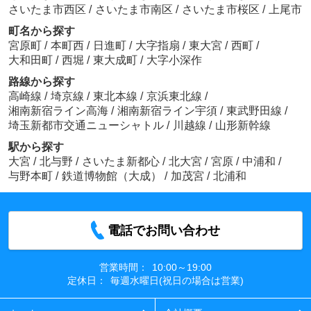
さいたま市西区
/
さいたま市南区
/
さいたま市桜区
/
上尾市
町名から探す
宮原町
/
本町西
/
日進町
/
大字指扇
/
東大宮
/
西町
/
大和田町
/
西堀
/
東大成町
/
大字小深作
路線から探す
高崎線
/
埼京線
/
東北本線
/
京浜東北線
/
湘南新宿ライン高海
/
湘南新宿ライン宇須
/
東武野田線
/
埼玉新都市交通ニューシャトル
/
川越線
/
山形新幹線
駅から探す
大宮
/
北与野
/
さいたま新都心
/
北大宮
/
宮原
/
中浦和
/
与野本町
/
鉄道博物館（大成）
/
加茂宮
/
北浦和
電話でお問い合わせ
営業時間：
10:00～19:00
定休日：
毎週水曜日(祝日の場合は営業)