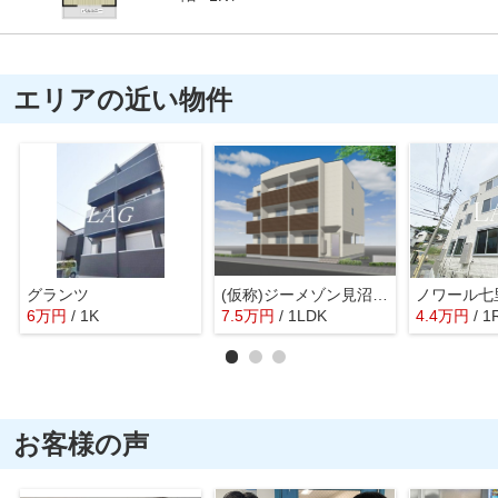
エリアの近い物件
グランツ
(仮称)ジーメゾン見沼大和田ノエリア
ノワール七
6
万
円
/ 1K
7.5
万
円
/ 1LDK
4.4
万
円
/ 1
お客様の声