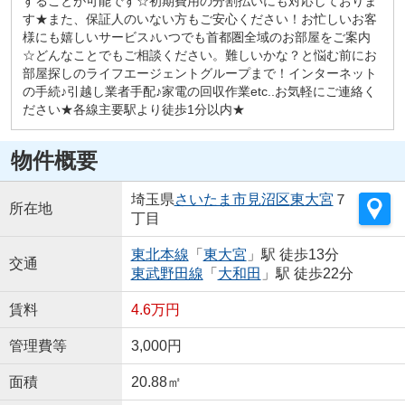
することが可能です☆初期費用の分割払いにも対応しておりま
す★また、保証人のいない方もご安心ください！お忙しいお客
様にも嬉しいサービス♪いつでも首都圏全域のお部屋をご案内
☆どんなことでもご相談ください。難しいかな？と悩む前にお
部屋探しのライフエージェントグループまで！インターネット
の手続♪引越し業者手配♪家電の回収作業etc..お気軽にご連絡く
ださい★各線主要駅より徒歩1分以内★
物件概要
埼玉県
さいたま市見沼区
東大宮
７
所在地
丁目
東北本線
「
東大宮
」駅 徒歩13分
交通
東武野田線
「
大和田
」駅 徒歩22分
賃料
4.6万円
管理費等
3,000円
面積
20.88㎡