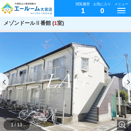
閲覧履歴
お気に入り
メニュー
1
0
メゾンドールⅡ番館 (
1
室)
1 / 13