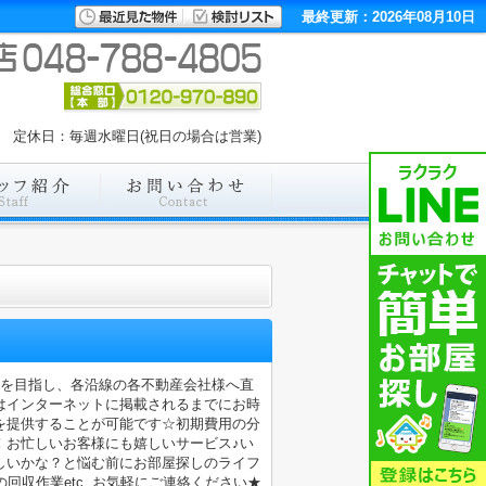
最終更新：2026年08月10日
:00 定休日：毎週水曜日(祝日の場合は営業)
店を目指し、各沿線の各不動産会社様へ直
はインターネットに掲載されるまでにお時
を提供することが可能です☆初期費用の分
！お忙しいお客様にも嬉しいサービス♪い
しいかな？と悩む前にお部屋探しのライフ
収作業etc..お気軽にご連絡ください★