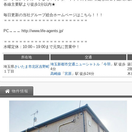
各線主要駅より徒歩1分以内★
毎日更新の当社グループ総合ホームページはこちら！！！
＝＝＝＝＝＝＝＝＝＝＝＝＝＝＝＝＝＝＝＝＝＝
PC→→→ http://www.life-agents.jp/
＝＝＝＝＝＝＝＝＝＝＝＝＝＝＝＝＝＝＝＝＝＝
水曜定休：10:00～19:00まで元気に営業中！
所在地
交通
埼玉新都市交通ニューシャトル
「
今羽
」駅 徒歩
築
埼玉県
さいたま市北区
吉野町
4分
2
１丁目
高崎線
「
宮原
」駅 徒歩24分
木
物件情報