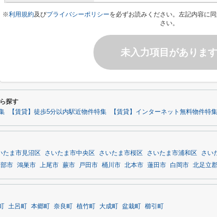
※
利用規約
及び
プライバシーポリシー
を必ずお読みください。左記内容に同
さい。
未入力項目がありま
ら探す
集
【賃貸】徒歩5分以内駅近物件特集
【賃貸】インターネット無料物件特
いたま市見沼区
さいたま市中央区
さいたま市桜区
さいたま市浦和区
さい
日部市
鴻巣市
上尾市
蕨市
戸田市
桶川市
北本市
蓮田市
白岡市
北足立
町
土呂町
本郷町
奈良町
植竹町
大成町
盆栽町
櫛引町