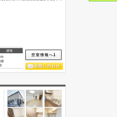
建物
空室情報へ
3年
階建
造