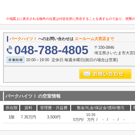
※地図上に表示される物件の位置は付近住所に所在することを表すものであり、実際
パークハイツⅠ
へのお問い合わせは
エールーム大宮店まで
048-788-4805
〒330-0846
埼玉県さいたま市大宮区
10:00～19:00 定休日:毎週水曜日(祝日の場合は営業)
パークハイツⅠ
の空室情報
所在階
賃料
管理費・共益費
敷金/礼金/保証金/償却/敷引
10.35
1階
7.35万円
3,500円
/
/
/
/
0万円
万円
-
-
-