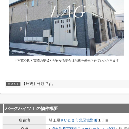
※写真や図と実際の現状とが異なる場合は現状を優先させていただきます
【外観】外観です。
コメント
パークハイツⅠ
の物件概要
所在地
埼玉県
さいたま市北区
吉野町
１丁目
埼玉新都市交通ニューシャトル
「
今羽
」駅 徒
交通