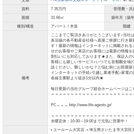
賃料
7.35万円
管理費・共
面積
31.66㎡
築年月（築
種別/構造
アパート / 木造
階建
ここまでご覧頂きありがとうございます♪当社
各沿線の各不動産会社様へ直接ご挨拶に行き最
す！最新の情報はインターネットに掲載される
せのお客様やご来店のお客様には最新の情報を
割払いにも対応しております★また、保証人の
客様にも嬉しいサービス♪いつでも首都圏全域
談ください。難しいかな？と悩む前にお部屋探
インターネットの手続♪引越し業者手配♪家電の回
備考
各線主要駅より徒歩1分以内★
毎日更新の当社グループ総合ホームページはこ
＝＝＝＝＝＝＝＝＝＝＝＝＝＝＝＝＝＝＝＝＝
PC→→→ http://www.life-agents.jp/
＝＝＝＝＝＝＝＝＝＝＝＝＝＝＝＝＝＝＝＝＝
水曜定休：10:00～19:00まで元気に営業中！
エールーム大宮店
埼玉県さいたま市大宮区大