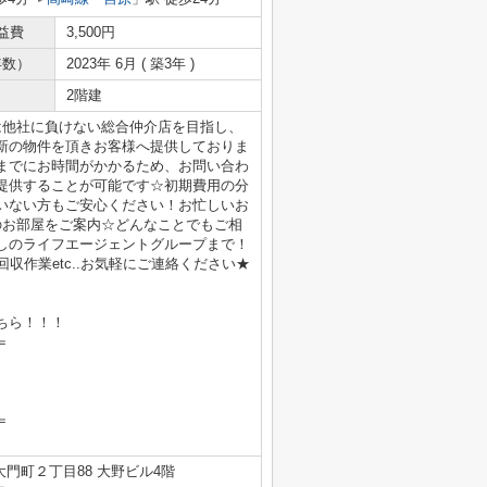
益費
3,500円
年数）
2023年 6月 ( 築3年 )
2階建
は他社に負けない総合仲介店を目指し、
新の物件を頂きお客様へ提供しておりま
までにお時間がかかるため、お問い合わ
提供することが可能です☆初期費用の分
いない方もご安心ください！お忙しいお
のお部屋をご案内☆どんなことでもご相
しのライフエージェントグループまで！
収作業etc..お気軽にご連絡ください★
ちら！！！
＝
＝
門町２丁目88 大野ビル4階