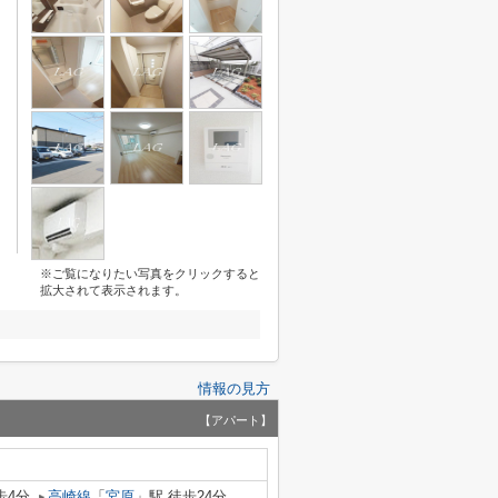
※ご覧になりたい写真をクリックすると
拡大されて表示されます。
情報の見方
【アパート】
歩4分
高崎線
「
宮原
」駅 徒歩24分