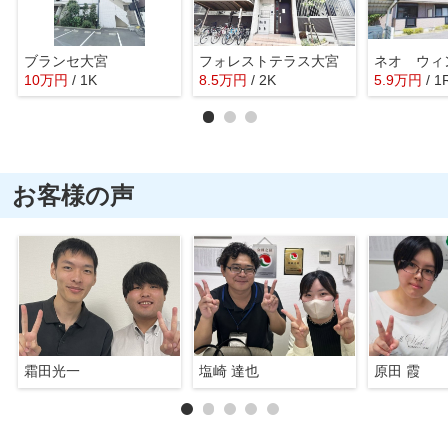
ブランセ大宮
フォレストテラス大宮
ネオ ウィ
10
万
円
/ 1K
8.5
万
円
/ 2K
5.9
万
円
/ 1
お客様の声
霜田光一
塩崎 達也
原田 霞