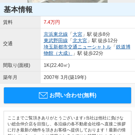
基本情報
賃料
7.4万円
京浜東北線
「
大宮
」駅 徒歩8分
東武野田線
「
北大宮
」駅 徒歩12分
交通
埼玉新都市交通ニューシャトル
「
鉄道博
物館（大成）
」駅 徒歩22分
間取り(面積)
1K(22.40㎡)
築年月
2007年 3月(築19年)
お問い合わせ(無料)
ここまでご覧頂きありがとうございます♪当社は他社に負けな
い総合仲介店を目指し、各沿線の各不動産会社様へ直接ご挨拶
に行き最新の物件を頂きお客様へ提供しております！最新の情