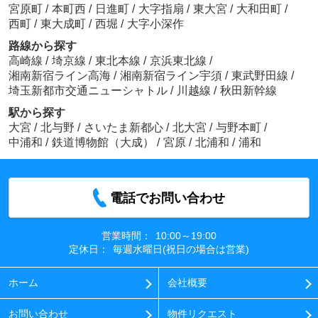
宮原町
/
本町西
/
日進町
/
大字指扇
/
東大宮
/
大和田町
/
西町
/
東大成町
/
西堀
/
大字小深作
路線から探す
高崎線
/
埼京線
/
東北本線
/
京浜東北線
/
湘南新宿ライン高海
/
湘南新宿ライン宇須
/
東武野田線
/
埼玉新都市交通ニューシャトル
/
川越線
/
秋田新幹線
駅から探す
大宮
/
北与野
/
さいたま新都心
/
北大宮
/
与野本町
/
中浦和
/
鉄道博物館（大成）
/
宮原
/
北浦和
/
浦和
電話でお問い合わせ
営業時間：
10:00～19:00
定休日：
毎週水曜日(祝日の場合は営業)
ホーム
会社概要
お問い合わせ
物件リクエスト