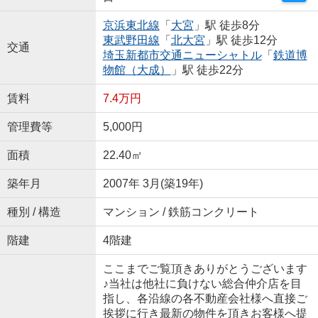
京浜東北線
「
大宮
」駅 徒歩8分
東武野田線
「
北大宮
」駅 徒歩12分
交通
埼玉新都市交通ニューシャトル
「
鉄道博
物館（大成）
」駅 徒歩22分
賃料
7.4万円
管理費等
5,000円
面積
22.40㎡
築年月
2007年 3月(築19年)
種別 / 構造
マンション / 鉄筋コンクリート
階建
4階建
ここまでご覧頂きありがとうございます
♪当社は他社に負けない総合仲介店を目
指し、各沿線の各不動産会社様へ直接ご
挨拶に行き最新の物件を頂きお客様へ提