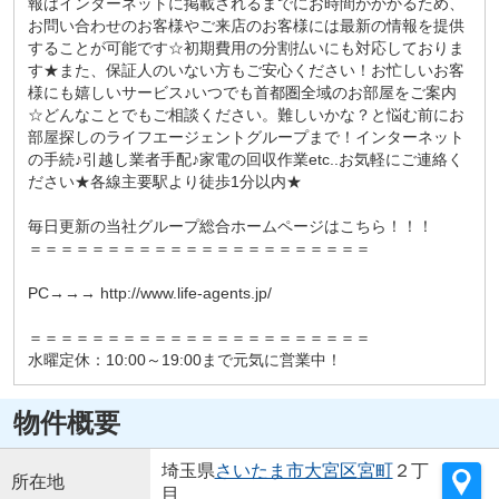
報はインターネットに掲載されるまでにお時間がかかるため、
お問い合わせのお客様やご来店のお客様には最新の情報を提供
することが可能です☆初期費用の分割払いにも対応しておりま
す★また、保証人のいない方もご安心ください！お忙しいお客
様にも嬉しいサービス♪いつでも首都圏全域のお部屋をご案内
☆どんなことでもご相談ください。難しいかな？と悩む前にお
部屋探しのライフエージェントグループまで！インターネット
の手続♪引越し業者手配♪家電の回収作業etc..お気軽にご連絡く
ださい★各線主要駅より徒歩1分以内★
毎日更新の当社グループ総合ホームページはこちら！！！
＝＝＝＝＝＝＝＝＝＝＝＝＝＝＝＝＝＝＝＝＝＝
PC→→→ http://www.life-agents.jp/
＝＝＝＝＝＝＝＝＝＝＝＝＝＝＝＝＝＝＝＝＝＝
水曜定休：10:00～19:00まで元気に営業中！
物件概要
埼玉県
さいたま市大宮区
宮町
２丁
所在地
目