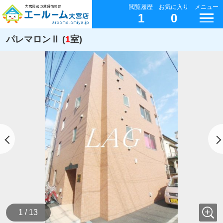
閲覧履歴
お気に入り
メニュー
1
0
パレマロンⅡ (
1
室)
1 / 13